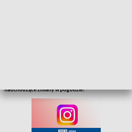
„Prognoza pogody” na 24 maja 2025. Zapraszamy
Zapraszamy do zapoznania się z prognozą pogody
na 24 maja 2025 roku. Sprawdź, jak będą wyglądać
warunki atmosferyczne i przygotuj się na
nadchodzące zmiany w pogodzie!