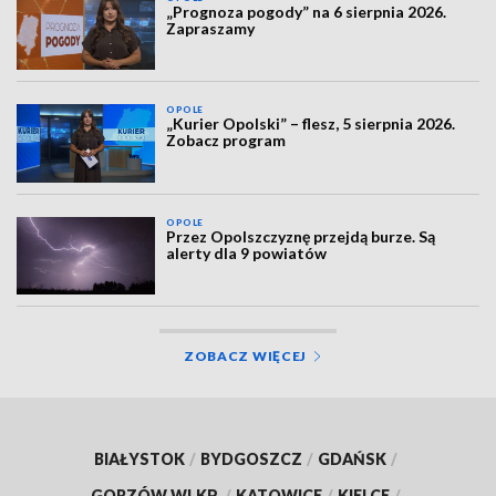
„Prognoza pogody” na 6 sierpnia 2026.
Zapraszamy
OPOLE
„Kurier Opolski” – flesz, 5 sierpnia 2026.
Zobacz program
OPOLE
Przez Opolszczyznę przejdą burze. Są
alerty dla 9 powiatów
ZOBACZ WIĘCEJ
BIAŁYSTOK
/
BYDGOSZCZ
/
GDAŃSK
/
GORZÓW WLKP.
/
KATOWICE
/
KIELCE
/