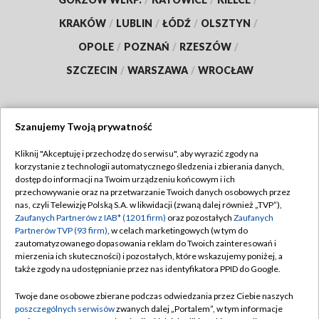
KRAKÓW
/
LUBLIN
/
ŁÓDŹ
/
OLSZTYN
/
OPOLE
/
POZNAŃ
/
RZESZÓW
/
SZCZECIN
/
WARSZAWA
/
WROCŁAW
Szanujemy Twoją prywatność
Dołącz do nas:
Kliknij "Akceptuję i przechodzę do serwisu", aby wyrazić zgody na
korzystanie z technologii automatycznego śledzenia i zbierania danych,
TVP
dostęp do informacji na Twoim urządzeniu końcowym i ich
Abonament TVP
przechowywanie oraz na przetwarzanie Twoich danych osobowych przez
Regulamin TVP
nas, czyli Telewizję Polską S.A. w likwidacji (zwaną dalej również „TVP”),
Emisja w TVP
Zaufanych Partnerów z IAB* (1201 firm)
oraz pozostałych
Zaufanych
Polityka prywatności
Partnerów TVP (93 firm)
, w celach marketingowych (w tym do
Centrum informacji TVP
Moje zgody
zautomatyzowanego dopasowania reklam do Twoich zainteresowań i
mierzenia ich skuteczności) i pozostałych, które wskazujemy poniżej, a
Naziemna Telewizja Cyfrowa
Pomoc
także zgody na udostępnianie przez nas identyfikatora PPID do Google.
Sklep TVP
Biuro reklamy
Twoje dane osobowe zbierane podczas odwiedzania przez Ciebie naszych
Rada Programowa
poszczególnych serwisów
zwanych dalej „Portalem”, w tym informacje
Kontakt