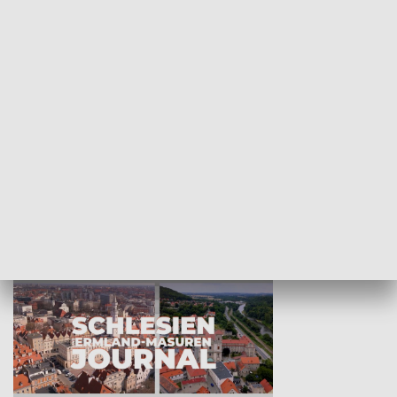
Wejściówka
Zakładka
MNIEJSZOŚCI