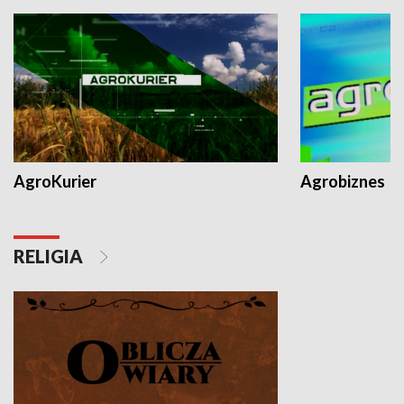
AgroKurier
Agrobiznes
RELIGIA