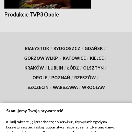
Produkcje TVP3 Opole
BIAŁYSTOK
/
BYDGOSZCZ
/
GDAŃSK
/
GORZÓW WLKP.
/
KATOWICE
/
KIELCE
/
KRAKÓW
/
LUBLIN
/
ŁÓDŹ
/
OLSZTYN
/
OPOLE
/
POZNAŃ
/
RZESZÓW
/
SZCZECIN
/
WARSZAWA
/
WROCŁAW
Szanujemy Twoją prywatność
Dołącz do nas:
Kliknij "Akceptuję i przechodzę do serwisu", aby wyrazić zgody na
korzystanie z technologii automatycznego śledzenia i zbierania danych,
TVP