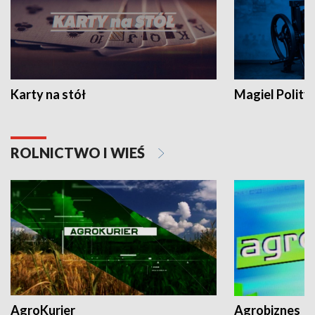
Karty na stół
Magiel Polity
ROLNICTWO I WIEŚ
AgroKurier
Agrobiznes