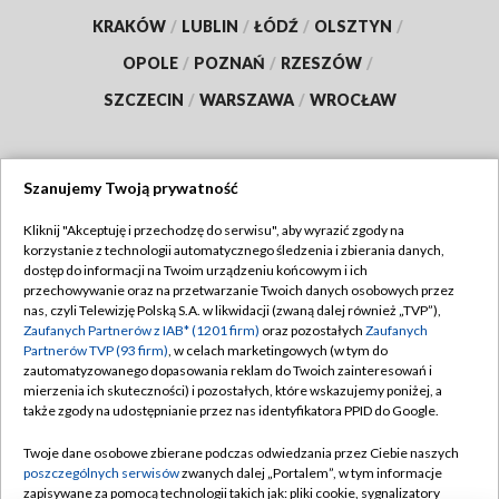
KRAKÓW
/
LUBLIN
/
ŁÓDŹ
/
OLSZTYN
/
OPOLE
/
POZNAŃ
/
RZESZÓW
/
SZCZECIN
/
WARSZAWA
/
WROCŁAW
Szanujemy Twoją prywatność
Dołącz do nas:
Kliknij "Akceptuję i przechodzę do serwisu", aby wyrazić zgody na
korzystanie z technologii automatycznego śledzenia i zbierania danych,
TVP
dostęp do informacji na Twoim urządzeniu końcowym i ich
Abonament TVP
przechowywanie oraz na przetwarzanie Twoich danych osobowych przez
Regulamin TVP
nas, czyli Telewizję Polską S.A. w likwidacji (zwaną dalej również „TVP”),
Emisja w TVP
Zaufanych Partnerów z IAB* (1201 firm)
oraz pozostałych
Zaufanych
Polityka prywatności
Partnerów TVP (93 firm)
, w celach marketingowych (w tym do
Centrum informacji TVP
Moje zgody
zautomatyzowanego dopasowania reklam do Twoich zainteresowań i
mierzenia ich skuteczności) i pozostałych, które wskazujemy poniżej, a
Naziemna Telewizja Cyfrowa
Pomoc
także zgody na udostępnianie przez nas identyfikatora PPID do Google.
Sklep TVP
Biuro reklamy
Twoje dane osobowe zbierane podczas odwiedzania przez Ciebie naszych
Rada Programowa
poszczególnych serwisów
zwanych dalej „Portalem”, w tym informacje
Kontakt
zapisywane za pomocą technologii takich jak: pliki cookie, sygnalizatory