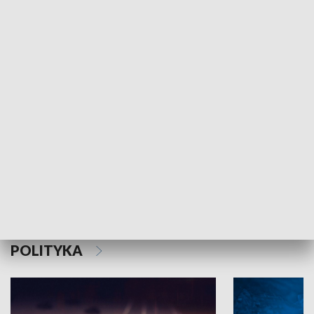
MNIEJSZOŚCI
Schlesien Journal
POLITYKA