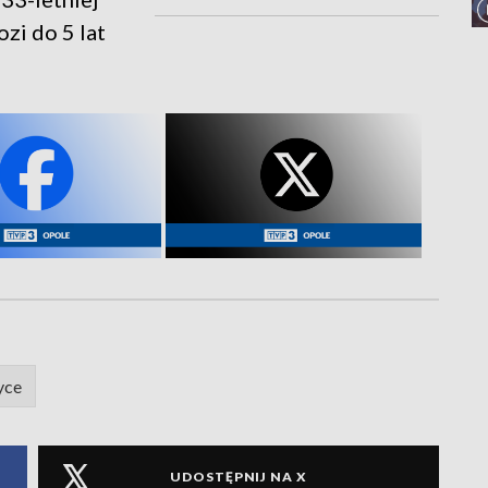
zi do 5 lat
yce
UDOSTĘPNIJ NA X