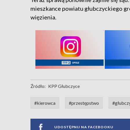
mieszkance powiatu głubczyckiego gro
więzienia.
Źródło:
KPP Głubczyce
#kierowca
#przestępstwo
#głubcz
UDOSTĘPNIJ NA FACEBOOKU