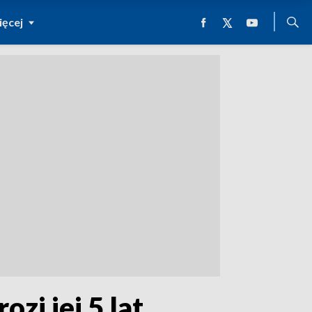
ęcej
zi jej 5 lat