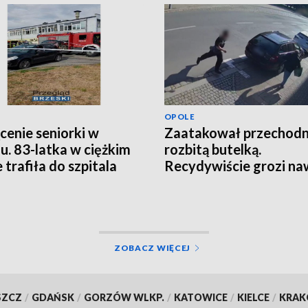
OPOLE
cenie seniorki w
Zaatakował przechodn
u. 83-latka w ciężkim
rozbitą butelką.
 trafiła do szpitala
Recydywiście grozi na
]
30 lat więzienia
ZOBACZ WIĘCEJ
SZCZ
/
GDAŃSK
/
GORZÓW WLKP.
/
KATOWICE
/
KIELCE
/
KRA