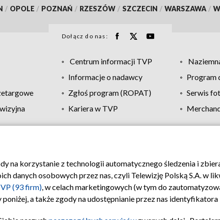
N
/
OPOLE
/
POZNAŃ
/
RZESZÓW
/
SZCZECIN
/
WARSZAWA
/
W
Dołącz do nas:
Centrum informacji TVP
Naziemna
Informacje o nadawcy
Program d
zetargowe
Zgłoś program (ROPAT)
Serwis fo
wizyjna
Kariera w TVP
Merchandi
Polityka prywatności
Moje zgody
Pomoc
Biuro re
ody na korzystanie z technologii automatycznego śledzenia i zbie
 danych osobowych przez nas, czyli Telewizję Polską S.A. w likw
VP (93 firm)
, w celach marketingowych (w tym do zautomatyzow
 poniżej, a także zgody na udostępnianie przez nas identyfikator