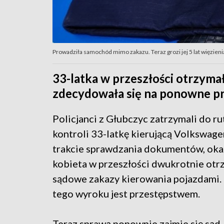
Prowadziła samochód mimo zakazu. Teraz grozi jej 5 lat więzieni
33-latka w przeszłości otrzyma
zdecydowała się na ponowne p
Policjanci z Głubczyc zatrzymali do r
kontroli 33-latkę kierującą Volkswag
trakcie sprawdzania dokumentów, okaz
kobieta w przeszłości dwukrotnie otr
sądowe zakazy kierowania pojazdami.
tego wyroku jest przestępstwem.
Teraz sprawą ponownie zajmie się sąd. 