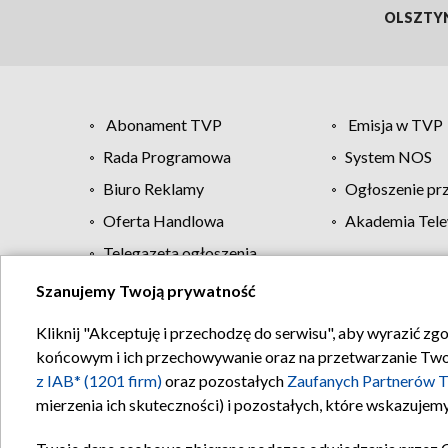
OLSZTY
Abonament TVP
Emisja w TVP
Rada Programowa
System NOS
Biuro Reklamy
Ogłoszenie pr
Oferta Handlowa
Akademia Tele
Telegazeta ogłoszenia
Szanujemy Twoją prywatność
Regulamin TVP
Kliknij "Akceptuję i przechodzę do serwisu", aby wyrazić zg
końcowym i ich przechowywanie oraz na przetwarzanie Twoich
z IAB* (1201 firm)
oraz pozostałych
Zaufanych Partnerów T
mierzenia ich skuteczności) i pozostałych, które wskazujemy