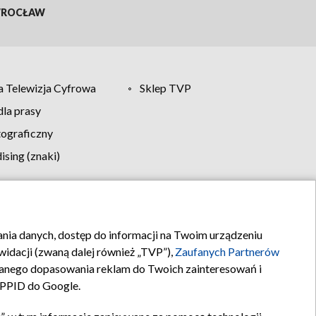
ROCŁAW
 Telewizja Cyfrowa
Sklep TVP
la prasy
tograficzny
sing (znaki)
klamy
Kontakt
rania danych, dostęp do informacji na Twoim urządzeniu
idacji (zwaną dalej również „TVP”),
Zaufanych Partnerów
anego dopasowania reklam do Twoich zainteresowań i
a PPID do Google.