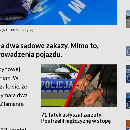
a (fot. KPP Głubczyce)
ła dwa sądowe zakazy. Mimo to,
rowadzenia pojazdu.
utynowej
enem. W
ało się, że
zymała dwa
 Złamanie
71-latek usłyszał zarzuty.
Postrzelił mężczyznę w stopę
33-letniej