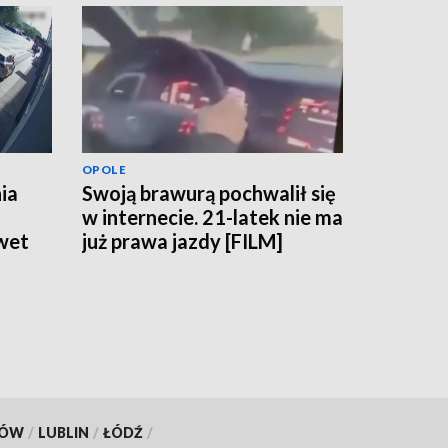
OPOLE
ia
Swoją brawurą pochwalił się
w internecie. 21-latek nie ma
wet
już prawa jazdy [FILM]
KÓW
/
LUBLIN
/
ŁÓDŹ
/