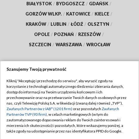
BIAŁYSTOK
/
BYDGOSZCZ
/
GDAŃSK
/
GORZÓW WLKP.
/
KATOWICE
/
KIELCE
/
KRAKÓW
/
LUBLIN
/
ŁÓDŹ
/
OLSZTYN
/
OPOLE
/
POZNAŃ
/
RZESZÓW
/
SZCZECIN
/
WARSZAWA
/
WROCŁAW
Szanujemy Twoją prywatność
Dołącz do nas:
Kliknij "Akceptuję i przechodzę do serwisu", aby wyrazić zgody na
korzystanie z technologii automatycznego śledzenia i zbierania danych,
TVP
dostęp do informacji na Twoim urządzeniu końcowym i ich
Abonament TVP
przechowywanie oraz na przetwarzanie Twoich danych osobowych przez
Regulamin TVP
nas, czyli Telewizję Polską S.A. w likwidacji (zwaną dalej również „TVP”),
Emisja w TVP
Zaufanych Partnerów z IAB* (1201 firm)
oraz pozostałych
Zaufanych
Polityka prywatności
Partnerów TVP (93 firm)
, w celach marketingowych (w tym do
Centrum informacji TVP
Moje zgody
zautomatyzowanego dopasowania reklam do Twoich zainteresowań i
mierzenia ich skuteczności) i pozostałych, które wskazujemy poniżej, a
Naziemna Telewizja Cyfrowa
Pomoc
także zgody na udostępnianie przez nas identyfikatora PPID do Google.
Sklep TVP