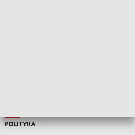
Wejściówka
Zakładka
MNIEJSZOŚCI
Schlesien Journal
POLITYKA