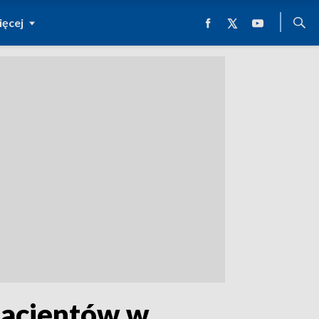
ęcej
pacjentów w