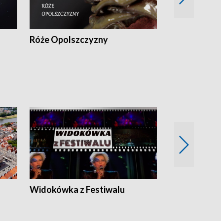
Róże Opolszczyzny
Czas report
Widokówka z Festiwalu
Strefa Kultu