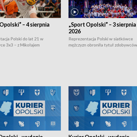
Opolski” – 4 sierpnia
„Sport Opolski” – 3 sierpnia
2026
acja Polski do lat 21 w
Reprezentacja Polski w siatkówce
ce 3x3 – z Mikołajem
mężczyzn obroniła tytuł zdobywców 
kiem z opolskiego AZS-u w
Narodów. W finale pokonali Amery
- wygrała dwa z trzech turniejów
po tie-breaku. W meczu nie zabrakł
Ligi Narodów. Rywalizacja
opolskich wątków.
ę w węgierskim Szolnok.