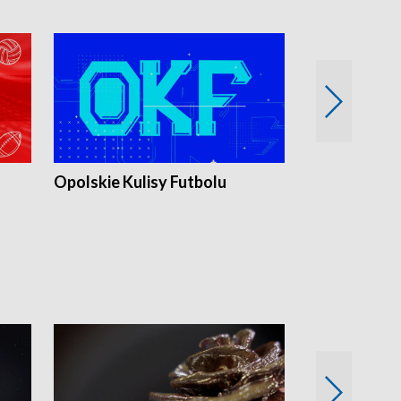
Opolskie Kulisy Futbolu
Złote chwile
sportu