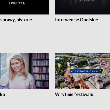
 sprawy, historie
Interwencje Opolskie
ka
W rytmie festiwalu