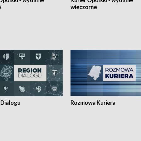
Opolski - wydanie
Kurier Opolski - wydanie
e
wieczorne
 Dialogu
Rozmowa Kuriera