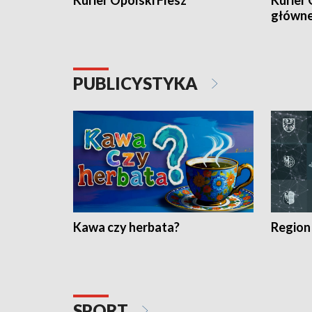
Kurier Opolski Flesz
Kurier 
główn
PUBLICYSTYKA
Kawa czy herbata?
Region
SPORT