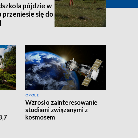
dszkola pójdzie w
przeniesie się do
j
OPOLE
Wzrosło zainteresowanie
studiami związanymi z
8,7
kosmosem