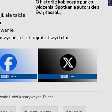
O historii z kobiecego punktu
widzenia. Spotkanie autorskie z
Ewą Kassalą
i, ale także
.
owanie
zynać już od najmłodszych lat.
zenie Ludzi Kreatywnych Talent
dukacja
#pierwsza pomoc
#zdrowie