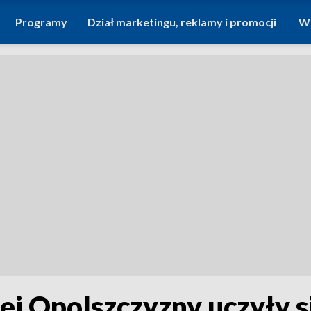
Programy
Dział marketingu, reklamy i promocji
Wi
łej Opolszczyzny uczyły 