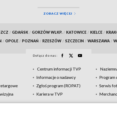
ZOBACZ WIĘCEJ
SZCZ
/
GDAŃSK
/
GORZÓW WLKP.
/
KATOWICE
/
KIELCE
/
KRA
N
/
OPOLE
/
POZNAŃ
/
RZESZÓW
/
SZCZECIN
/
WARSZAWA
/
W
Dołącz do nas:
Centrum informacji TVP
Naziemna
Informacje o nadawcy
Program d
zetargowe
Zgłoś program (ROPAT)
Serwis fo
wizyjna
Kariera w TVP
Merchandi