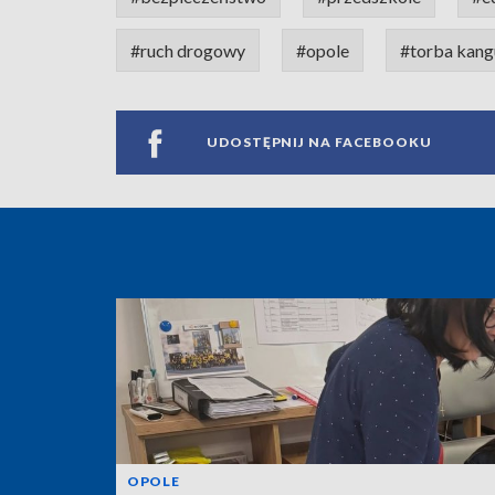
#ruch drogowy
#opole
#torba kang
UDOSTĘPNIJ NA FACEBOOKU
OPOLE