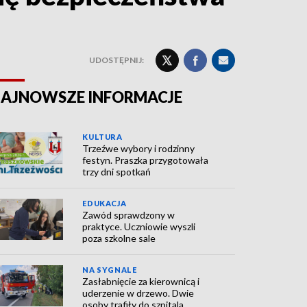
UDOSTĘPNIJ:
AJNOWSZE INFORMACJE
KULTURA
Trzeźwe wybory i rodzinny
festyn. Praszka przygotowała
trzy dni spotkań
EDUKACJA
Zawód sprawdzony w
praktyce. Uczniowie wyszli
poza szkolne sale
NA SYGNALE
Zasłabnięcie za kierownicą i
uderzenie w drzewo. Dwie
osoby trafiły do szpitala