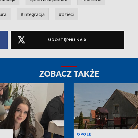
ura
#integracja
#dzieci
UDOSTĘPNIJ NA X
ZOBACZ TAKŻE
OPOLE