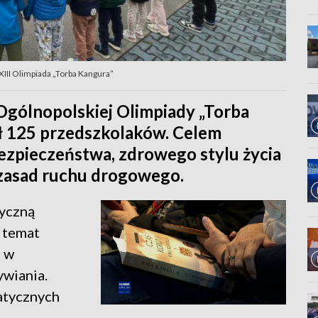
XIII Olimpiada „Torba Kangura”
 Ogólnopolskiej Olimpiady „Torba
ał 125 przedszkolaków. Celem
zpieczeństwa, zdrowego stylu życia
 zasad ruchu drogowego.
zyczną
a temat
a w
ywiania.
atycznych