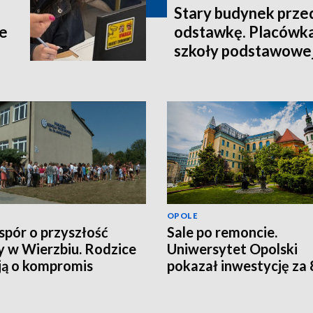
Stary budynek prze
le
odstawkę. Placówka 
szkoły podstawowe
OPOLE
spór o przyszłość
Sale po remoncie.
y w Wierzbiu. Rodzice
Uniwersytet Opolski
ją o kompromis
pokazał inwestycję za 
mln zł