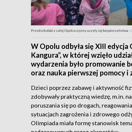
Przedszkolaki z całej Opolszczyzny uczyły się bezpieczeństwa – 
W Opolu odbyła się XIII edycja
Kangura”, w której wzięło udzi
wydarzenia było promowanie be
oraz nauka pierwszej pomocy i
Dzieci poprzez zabawę i aktywność fi
zdobywały praktyczną wiedzę, m.in. n
poruszania się po drogach, reagowani
sytuacjach zagrożenia i zdrowego odż
Olimpiada miała formę stanowisk tem
nadzorowanych przez ekspertów.