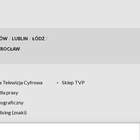
KÓW
/
LUBLIN
/
ŁÓDŹ
/
ROCŁAW
 Telewizja Cyfrowa
Sklep TVP
la prasy
tograficzny
sing (znaki)