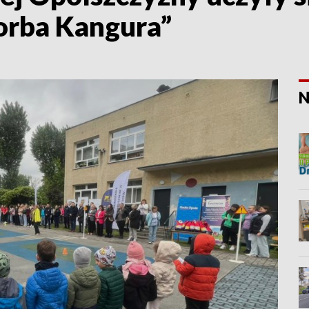
Torba Kangura”
N