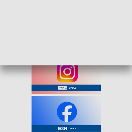
wynagrodzenia. W całym kraju, dwie najwyższe emerytury
wynoszą około 51 tys. zł brutto miesięcznie, a kolejne w
granicach 40–43 tys. zł.
Wysokość emerytury zależy od wielu czynników, w tym od
długości okresu składkowego, momentu przejścia na
emeryturę oraz corocznej waloryzacji składek.