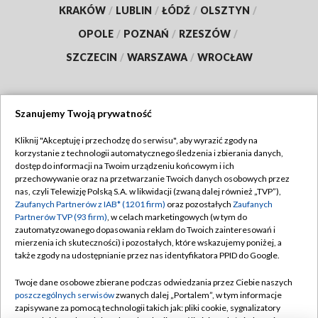
KRAKÓW
/
LUBLIN
/
ŁÓDŹ
/
OLSZTYN
/
OPOLE
/
POZNAŃ
/
RZESZÓW
/
SZCZECIN
/
WARSZAWA
/
WROCŁAW
Szanujemy Twoją prywatność
Dołącz do nas:
Kliknij "Akceptuję i przechodzę do serwisu", aby wyrazić zgody na
korzystanie z technologii automatycznego śledzenia i zbierania danych,
TVP
dostęp do informacji na Twoim urządzeniu końcowym i ich
Abonament TVP
przechowywanie oraz na przetwarzanie Twoich danych osobowych przez
Regulamin TVP
nas, czyli Telewizję Polską S.A. w likwidacji (zwaną dalej również „TVP”),
Emisja w TVP
Zaufanych Partnerów z IAB* (1201 firm)
oraz pozostałych
Zaufanych
Polityka prywatności
Partnerów TVP (93 firm)
, w celach marketingowych (w tym do
Centrum informacji TVP
Moje zgody
zautomatyzowanego dopasowania reklam do Twoich zainteresowań i
mierzenia ich skuteczności) i pozostałych, które wskazujemy poniżej, a
Naziemna Telewizja Cyfrowa
Pomoc
także zgody na udostępnianie przez nas identyfikatora PPID do Google.
Sklep TVP
Biuro reklamy
Twoje dane osobowe zbierane podczas odwiedzania przez Ciebie naszych
Rada Programowa
poszczególnych serwisów
zwanych dalej „Portalem”, w tym informacje
Kontakt
zapisywane za pomocą technologii takich jak: pliki cookie, sygnalizatory
System NOS