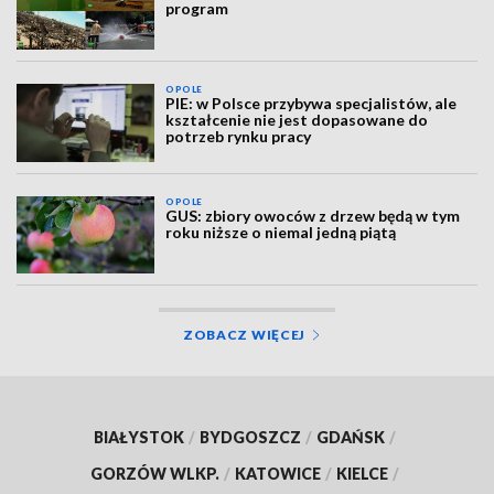
program
OPOLE
PIE: w Polsce przybywa specjalistów, ale
kształcenie nie jest dopasowane do
potrzeb rynku pracy
OPOLE
GUS: zbiory owoców z drzew będą w tym
roku niższe o niemal jedną piątą
ZOBACZ WIĘCEJ
BIAŁYSTOK
/
BYDGOSZCZ
/
GDAŃSK
/
GORZÓW WLKP.
/
KATOWICE
/
KIELCE
/