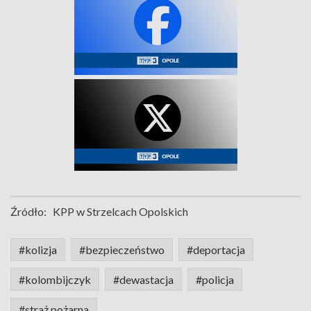
Źródło:
KPP w Strzelcach Opolskich
#kolizja
#bezpieczeństwo
#deportacja
#kolombijczyk
#dewastacja
#policja
#straż pożarna