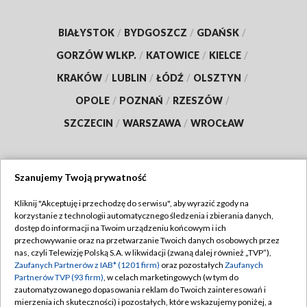
BIAŁYSTOK
/
BYDGOSZCZ
/
GDAŃSK
/
GORZÓW WLKP.
/
KATOWICE
/
KIELCE
/
KRAKÓW
/
LUBLIN
/
ŁÓDŹ
/
OLSZTYN
/
OPOLE
/
POZNAŃ
/
RZESZÓW
/
SZCZECIN
/
WARSZAWA
/
WROCŁAW
Szanujemy Twoją prywatność
Dołącz do nas:
Kliknij "Akceptuję i przechodzę do serwisu", aby wyrazić zgody na
korzystanie z technologii automatycznego śledzenia i zbierania danych,
TVP
dostęp do informacji na Twoim urządzeniu końcowym i ich
Abonament TVP
przechowywanie oraz na przetwarzanie Twoich danych osobowych przez
Regulamin TVP
nas, czyli Telewizję Polską S.A. w likwidacji (zwaną dalej również „TVP”),
Emisja w TVP
Zaufanych Partnerów z IAB* (1201 firm)
oraz pozostałych
Zaufanych
Polityka prywatności
Partnerów TVP (93 firm)
, w celach marketingowych (w tym do
Centrum informacji TVP
Moje zgody
zautomatyzowanego dopasowania reklam do Twoich zainteresowań i
mierzenia ich skuteczności) i pozostałych, które wskazujemy poniżej, a
Naziemna Telewizja Cyfrowa