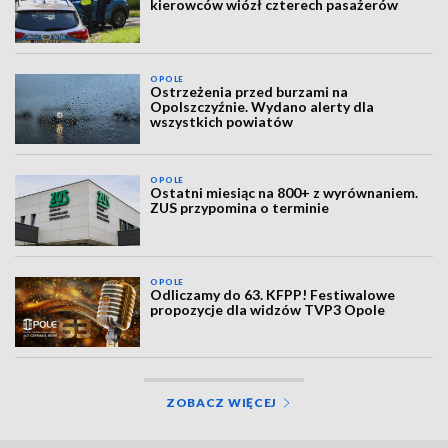
kierowców wiózł czterech pasażerów
OPOLE
Ostrzeżenia przed burzami na
Opolszczyźnie. Wydano alerty dla
wszystkich powiatów
OPOLE
Ostatni miesiąc na 800+ z wyrównaniem.
ZUS przypomina o terminie
OPOLE
Odliczamy do 63. KFPP! Festiwalowe
propozycje dla widzów TVP3 Opole
ZOBACZ WIĘCEJ