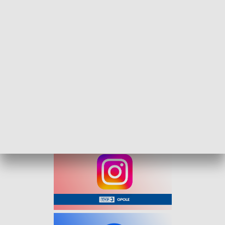
poważne, że bez zawahania wezwano patrol policji.
Na miejscu mundurowi ustalili, że kierowca miał ponad 2
promile alkoholu we krwi i nie posiadał uprawnień do
kierowania. Dodatkowo okazało się, że przebywał w Polsce
nielegalnie, a samochód, którym podróżował, był pożyczony
od kolegi z Ukrainy.
Mężczyzna został przekazany Straży Granicznej i
deportowany z kraju, otrzymując 10-letni zakaz wjazdu do
strefy Schengen.