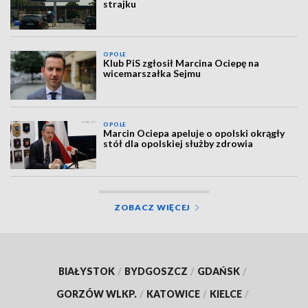
strajku
OPOLE
Klub PiS zgłosił Marcina Ociepę na
wicemarszałka Sejmu
OPOLE
Marcin Ociepa apeluje o opolski okrągły
stół dla opolskiej służby zdrowia
ZOBACZ WIĘCEJ
BIAŁYSTOK
/
BYDGOSZCZ
/
GDAŃSK
/
GORZÓW WLKP.
/
KATOWICE
/
KIELCE
/