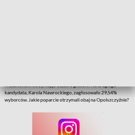
Wyniki wyborów prezydenckich. Będzie druga tura wyborów
W I turze wyborów prezydenckich zwyciężył Rafał
Trzaskowski otrzymując 31,36% głosów. Na drugiego
kandydata, Karola Nawrockiego, zagłosowało 29,54%
wyborców. Jakie poparcie otrzymali obaj na Opolszczyźnie?