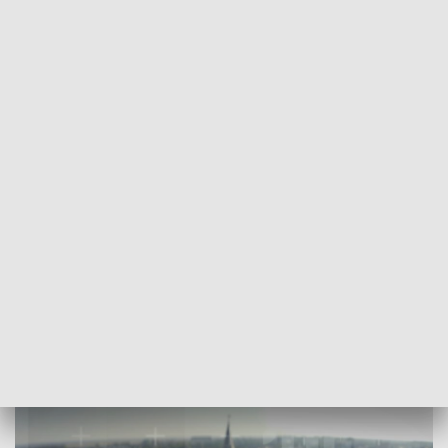
POWRÓT DO
OPOLE
TVP REGIONY
„7 dni Opolskie - Flesz”, 18 maja 2025.
Zobacz program
2025-05-18