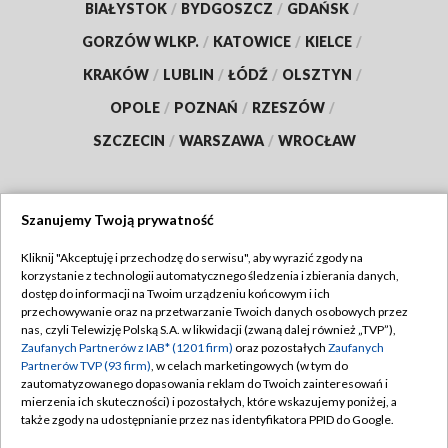
BIAŁYSTOK
/
BYDGOSZCZ
/
GDAŃSK
/
GORZÓW WLKP.
/
KATOWICE
/
KIELCE
/
KRAKÓW
/
LUBLIN
/
ŁÓDŹ
/
OLSZTYN
/
OPOLE
/
POZNAŃ
/
RZESZÓW
/
SZCZECIN
/
WARSZAWA
/
WROCŁAW
Szanujemy Twoją prywatność
Dołącz do nas:
Kliknij "Akceptuję i przechodzę do serwisu", aby wyrazić zgody na
korzystanie z technologii automatycznego śledzenia i zbierania danych,
TVP
dostęp do informacji na Twoim urządzeniu końcowym i ich
Abonament TVP
przechowywanie oraz na przetwarzanie Twoich danych osobowych przez
Regulamin TVP
nas, czyli Telewizję Polską S.A. w likwidacji (zwaną dalej również „TVP”),
Emisja w TVP
Polityka prywatności
Zaufanych Partnerów z IAB* (1201 firm)
oraz pozostałych
Zaufanych
Partnerów TVP (93 firm)
, w celach marketingowych (w tym do
Centrum informacji TVP
Moje zgody
zautomatyzowanego dopasowania reklam do Twoich zainteresowań i
mierzenia ich skuteczności) i pozostałych, które wskazujemy poniżej, a
Naziemna Telewizja Cyfrowa
Pomoc
także zgody na udostępnianie przez nas identyfikatora PPID do Google.
Sklep TVP
Biuro reklamy