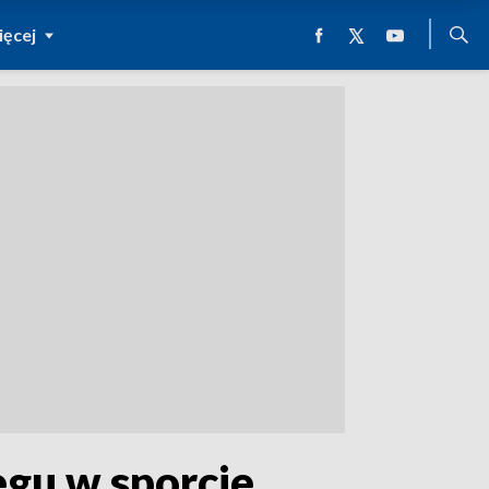
ęcej
egu w sporcie