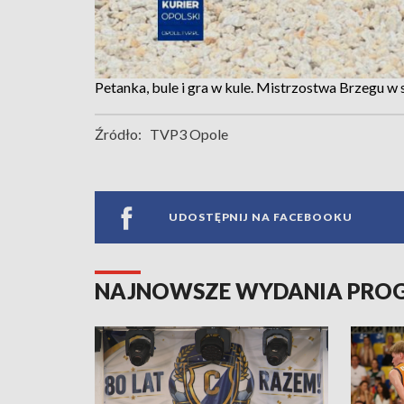
Petanka, bule i gra w kule. Mistrzostwa Brzegu w 
Źródło:
TVP3 Opole
UDOSTĘPNIJ NA FACEBOOKU
NAJNOWSZE WYDANIA PR