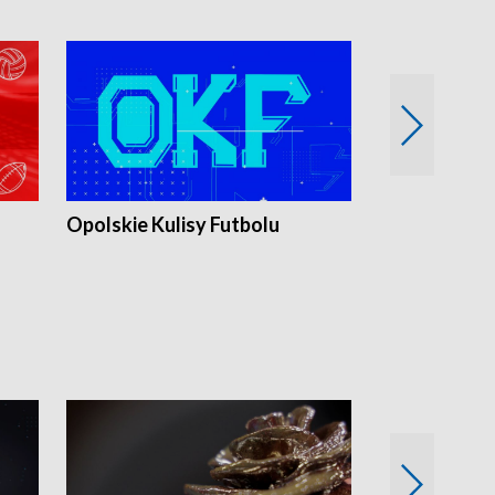
Opolskie Kulisy Futbolu
Złote chwile
sportu