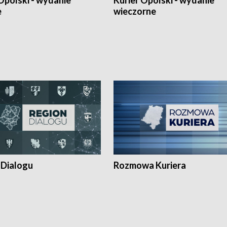
Opolski - wydanie
Kurier Opolski - wydanie
e
wieczorne
 Dialogu
Rozmowa Kuriera