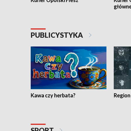
Kurier Opolski Flesz
Kurier 
główn
PUBLICYSTYKA
Kawa czy herbata?
Region
SPORT