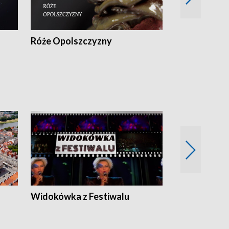
Róże Opolszczyzny
Czas report
Widokówka z Festiwalu
Strefa Kultu