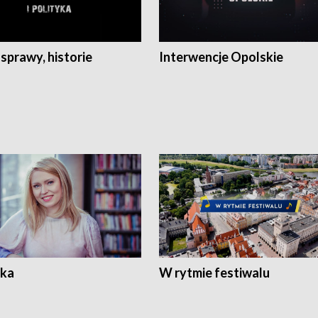
 sprawy, historie
Interwencje Opolskie
ka
W rytmie festiwalu