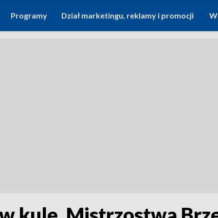
Programy
Dział marketingu, reklamy i promocji
Wi
a w kule. Mistrzostwa Brz