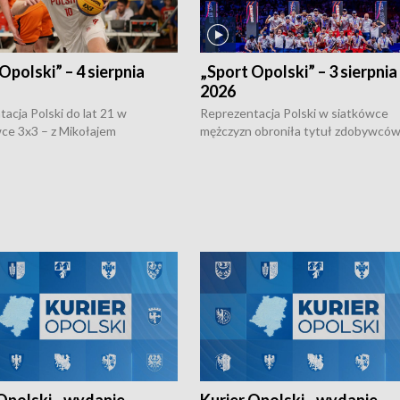
Opolski” – 4 sierpnia
„Sport Opolski” – 3 sierpnia
2026
acja Polski do lat 21 w
Reprezentacja Polski w siatkówce
ce 3x3 – z Mikołajem
mężczyzn obroniła tytuł zdobywców 
kiem z opolskiego AZS-u w
Narodów. W finale pokonali Amery
- wygrała dwa z trzech turniejów
po tie-breaku. W meczu nie zabrakł
Ligi Narodów. Rywalizacja
opolskich wątków.
ę w węgierskim Szolnok.