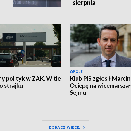
sierpnia
OPOLE
ny polityk w ZAK. W tle
Klub PiS zgłosił Marcin
 strajku
Ociepę na wicemarsza
Sejmu
ZOBACZ WIĘCEJ