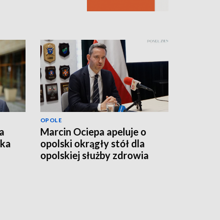
OPOLE
a
Marcin Ociepa apeluje o
łka
opolski okrągły stół dla
opolskiej służby zdrowia