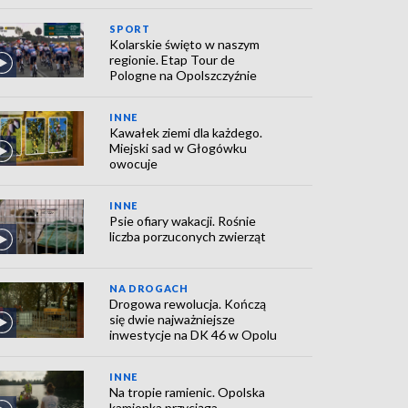
SPORT
Kolarskie święto w naszym
regionie. Etap Tour de
Pologne na Opolszczyźnie
INNE
Kawałek ziemi dla każdego.
Miejski sad w Głogówku
owocuje
INNE
Psie ofiary wakacji. Rośnie
liczba porzuconych zwierząt
NA DROGACH
Drogowa rewolucja. Kończą
się dwie najważniejsze
inwestycje na DK 46 w Opolu
INNE
Na tropie ramienic. Opolska
kamionka przyciąga