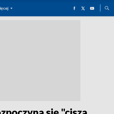
ęcej
zpoczyna się "cisza