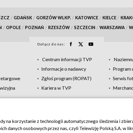
SZCZ
/
GDAŃSK
/
GORZÓW WLKP.
/
KATOWICE
/
KIELCE
/
KRA
N
/
OPOLE
/
POZNAŃ
/
RZESZÓW
/
SZCZECIN
/
WARSZAWA
/
W
Dołącz do nas:
Centrum informacji TVP
Naziemna
Informacje o nadawcy
Program d
zetargowe
Zgłoś program (ROPAT)
Serwis fo
wizyjna
Kariera w TVP
Merchandi
Polityka prywatności
Moje zgody
Pomoc
Biuro re
ody na korzystanie z technologii automatycznego śledzenia i zbie
 danych osobowych przez nas, czyli Telewizję Polską S.A. w likw