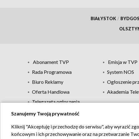
BIAŁYSTOK
/
BYDGO
OLSZTY
Abonament TVP
Emisja w TVP
Rada Programowa
System NOS
Biuro Reklamy
Ogłoszenie pr
Oferta Handlowa
Akademia Tele
Telegazeta ogłoszenia
Szanujemy Twoją prywatność
Regulamin TVP
Kliknij "Akceptuję i przechodzę do serwisu", aby wyrazić zg
końcowym i ich przechowywanie oraz na przetwarzanie Twoich