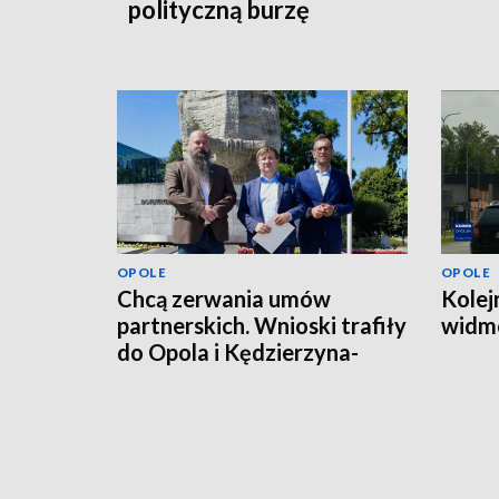
polityczną burzę
OPOLE
OPOLE
Chcą zerwania umów
Kolej
partnerskich. Wnioski trafiły
widmo
do Opola i Kędzierzyna-
Koźla