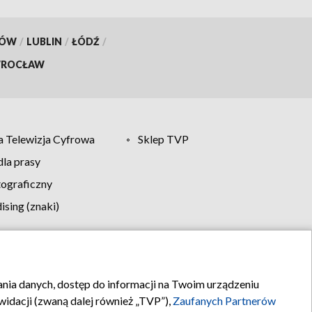
KÓW
/
LUBLIN
/
ŁÓDŹ
/
ROCŁAW
 Telewizja Cyfrowa
Sklep TVP
la prasy
tograficzny
sing (znaki)
klamy
Kontakt
rania danych, dostęp do informacji na Twoim urządzeniu
idacji (zwaną dalej również „TVP”),
Zaufanych Partnerów