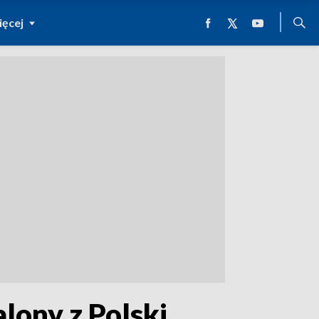
ęcej
lony z Polski