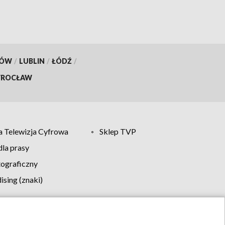
KÓW
/
LUBLIN
/
ŁÓDŹ
/
ROCŁAW
 Telewizja Cyfrowa
Sklep TVP
la prasy
tograficzny
sing (znaki)