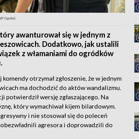
KWP Opole)
 który awanturował się w jednym z
eszowicach. Dodatkowo, jak ustalili
związek z włamaniami do ogródków
.
j komendy otrzymał zgłoszenie, że w jednym
owicach ma dochodzić do aktów wandalizmu.
ji potwierdził wersję zgłaszającego. Na
zyznę, który wymachiwał kijem bilardowym.
agresywny i nie stosował się do poleceń
 obezwładnili agresora i doprowadzili do