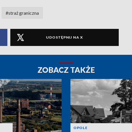
#straż graniczna
UDOSTĘPNIJ NA X
ZOBACZ TAKŻE
OPOLE