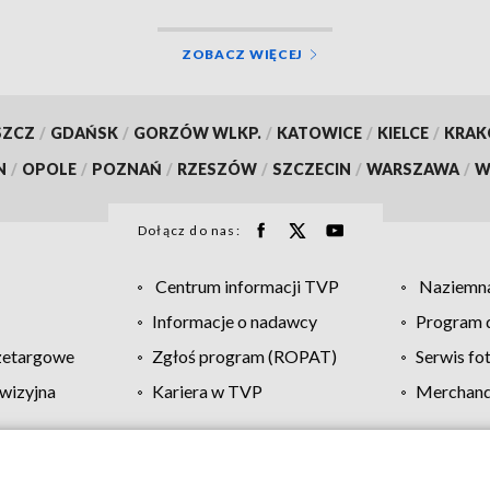
ZOBACZ WIĘCEJ
SZCZ
/
GDAŃSK
/
GORZÓW WLKP.
/
KATOWICE
/
KIELCE
/
KRA
N
/
OPOLE
/
POZNAŃ
/
RZESZÓW
/
SZCZECIN
/
WARSZAWA
/
W
Dołącz do nas:
Centrum informacji TVP
Naziemna
Informacje o nadawcy
Program d
zetargowe
Zgłoś program (ROPAT)
Serwis fo
wizyjna
Kariera w TVP
Merchandi