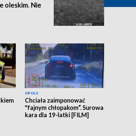
 oleskim. Nie
OPOLE
tkiem
Chciała zaimponować
"fajnym chłopakom”. Surowa
kara dla 19-latki [FILM]