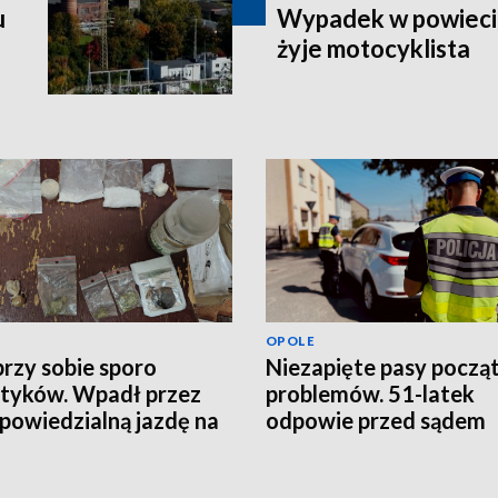
u
Wypadek w powiecie
żyje motocyklista
OPOLE
przy sobie sporo
Niezapięte pasy począ
tyków. Wpadł przez
problemów. 51-latek
powiedzialną jazdę na
odpowie przed sądem
nodze