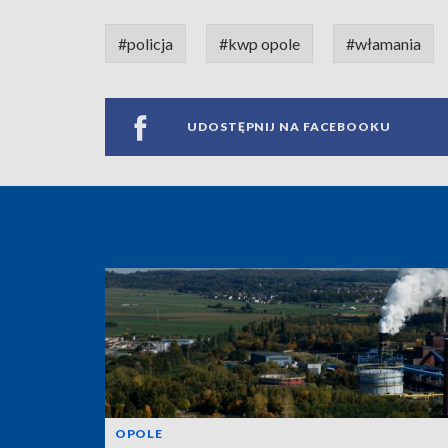
#policja
#kwp opole
#włamania
UDOSTĘPNIJ NA FACEBOOKU
OPOLE