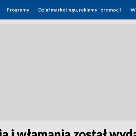
Programy
Dział marketingu, reklamy i promocji
Wi
ia i włamania został wyda