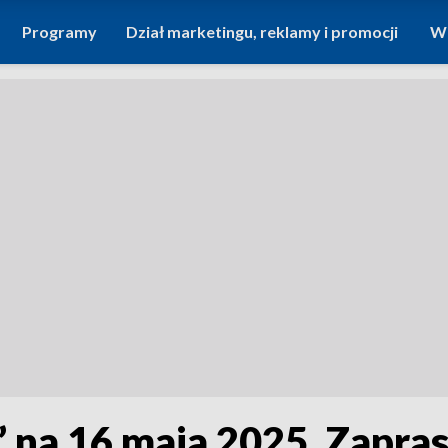
Programy
Dział marketingu, reklamy i promocji
Wi
 na 16 maja 2025. Zapra