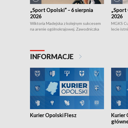
„Sport Opolski” – 6 sierpnia
„Sport 
2026
2026
Wiktoria Madejska z kolejnym sukcesem
MGKS Cuk
na arenie ogólnokrajowej. Zawodniczka
lecie ist
Klubu Kolarskiego Ziemia Brzeska
odbył się
została podwójna Mistrzynią Polski
również o
Juniorów Młodszych w kolarstwie
Otwartyc
torowym.
plażowej
INFORMACJE
meczu Ko
Kurier Opolski Flesz
Kurier 
główn