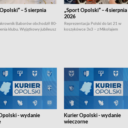
Opolski” – 5 sierpnia
„Sport Opolski” – 4 sierpnia
2026
rownik Baborów obchodził 80-
Reprezentacja Polski do lat 21 w
nienia klubu. Wyjątkowy jubileusz
koszykówce 3x3 – z Mikołajem
 na sportowo. W programie
Kowalczykiem z opolskiego AZS-u 
 turnieju eliminacyjnym
składzie - wygrała dwa z trzech tur
h Mistrzostw w siatkówce
w ramach Ligi Narodów. Rywalizacja
 amatorów w Opolu oraz o
odbyła się w węgierskim Szolnok.
lejarza Opole. Zapraszamy!
Opolski - wydanie
Kurier Opolski - wydanie
e
wieczorne