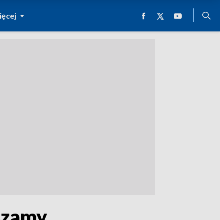
ęcej
szamy