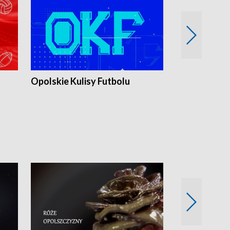
Opolskie Kulisy Futbolu
Złote chwile
sportu