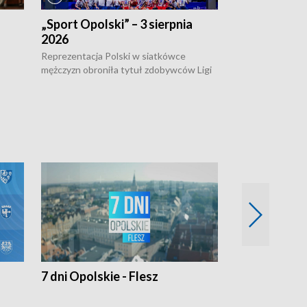
„Sport Opolski” – 3 sierpnia
„Sport Opolsk
2026
Reprezentacja P
mężczyzn w półfi
Reprezentacja Polski w siatkówce
meczu ćwierćfin
mężczyzn obroniła tytuł zdobywców Ligi
Biało-Czerwoni p
w
Narodów. W finale pokonali Amerykanów
Ningbo Ukraińcó
niejów
po tie-breaku. W meczu nie zabrakło
opolskich wątków.
7 dni Opolskie - Flesz
Opolskie o 