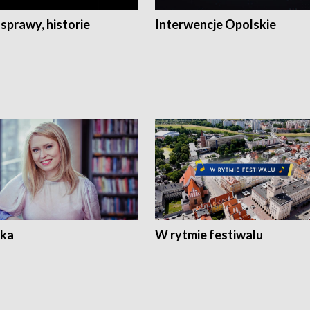
 sprawy, historie
Interwencje Opolskie
ka
W rytmie festiwalu