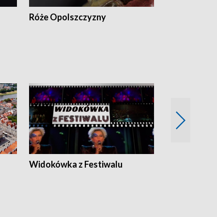
Róże Opolszczyzny
Czas report
Widokówka z Festiwalu
Strefa Kultu