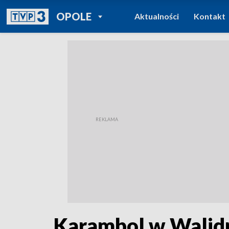
POWRÓT DO
OPOLE
Aktualności
Kontakt
TVP REGIONY
Karambol w Walidr