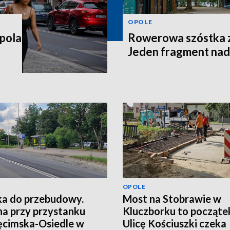
OPOLE
pola
Rowerowa szóstka z
Jeden fragment nad
OPOLE
a do przebudowy.
Most na Stobrawie w
a przy przystanku
Kluczborku to począte
cimska-Osiedle w
Ulicę Kościuszki czeka