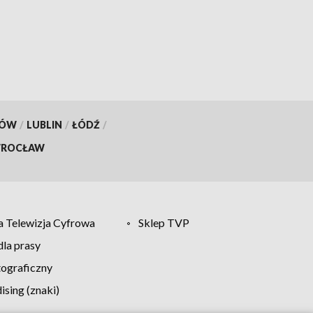
kilometrów tras
KÓW
/
LUBLIN
/
ŁÓDŹ
/
ROCŁAW
 Telewizja Cyfrowa
Sklep TVP
la prasy
tograficzny
sing (znaki)