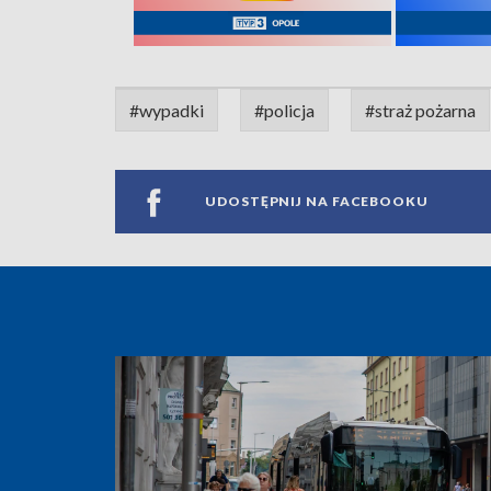
#wypadki
#policja
#straż pożarna
UDOSTĘPNIJ NA FACEBOOKU