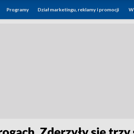
Programy
Dział marketingu, reklamy i promocji
Wi
ogach. Zderzyły się trz