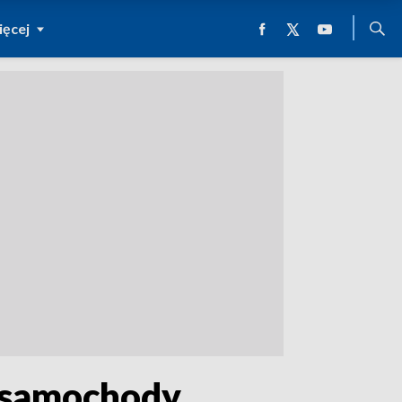
ęcej
y samochody