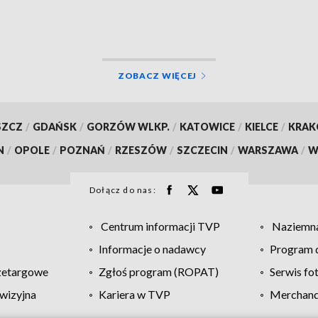
u
większa przebudowa
ZOBACZ WIĘCEJ
SZCZ
/
GDAŃSK
/
GORZÓW WLKP.
/
KATOWICE
/
KIELCE
/
KRA
N
/
OPOLE
/
POZNAŃ
/
RZESZÓW
/
SZCZECIN
/
WARSZAWA
/
W
Dołącz do nas:
Centrum informacji TVP
Naziemna
Informacje o nadawcy
Program d
zetargowe
Zgłoś program (ROPAT)
Serwis fo
wizyjna
Kariera w TVP
Merchandi