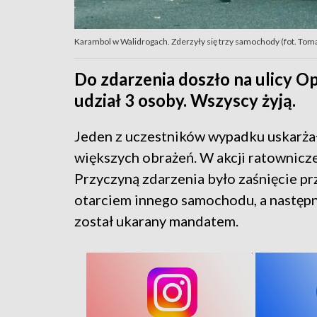
Karambol w Walidrogach. Zderzyły się trzy samochody (fot. Tom
Do zdarzenia doszło na ulicy O
udział 3 osoby. Wszyscy żyją.
Jeden z uczestników wypadku uskarżał 
większych obrażeń. W akcji ratowniczej
Przyczyną zdarzenia było zaśnięcie pr
otarciem innego samochodu, a następn
został ukarany mandatem.