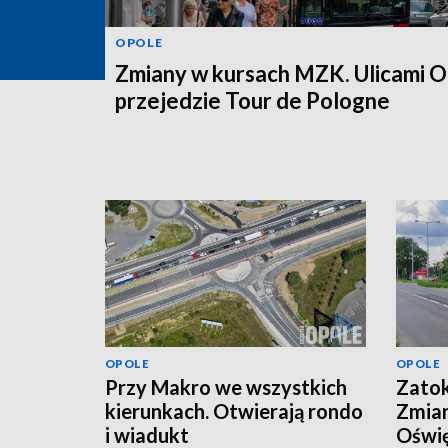
OPOLE
Zmiany w kursach MZK. Ulicami O
przejedzie Tour de Pologne
OPOLE
OPOLE
Przy Makro we wszystkich
Zatok
kierunkach. Otwierają rondo
Zmian
i wiadukt
Oświę