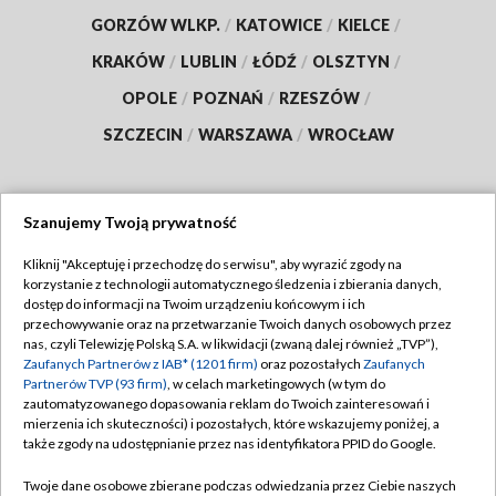
GORZÓW WLKP.
/
KATOWICE
/
KIELCE
/
KRAKÓW
/
LUBLIN
/
ŁÓDŹ
/
OLSZTYN
/
OPOLE
/
POZNAŃ
/
RZESZÓW
/
SZCZECIN
/
WARSZAWA
/
WROCŁAW
Szanujemy Twoją prywatność
Dołącz do nas:
Kliknij "Akceptuję i przechodzę do serwisu", aby wyrazić zgody na
korzystanie z technologii automatycznego śledzenia i zbierania danych,
TVP
dostęp do informacji na Twoim urządzeniu końcowym i ich
Abonament TVP
przechowywanie oraz na przetwarzanie Twoich danych osobowych przez
Regulamin TVP
nas, czyli Telewizję Polską S.A. w likwidacji (zwaną dalej również „TVP”),
Emisja w TVP
Zaufanych Partnerów z IAB* (1201 firm)
oraz pozostałych
Zaufanych
Polityka prywatności
Partnerów TVP (93 firm)
, w celach marketingowych (w tym do
Centrum informacji TVP
Moje zgody
zautomatyzowanego dopasowania reklam do Twoich zainteresowań i
mierzenia ich skuteczności) i pozostałych, które wskazujemy poniżej, a
Naziemna Telewizja Cyfrowa
Pomoc
także zgody na udostępnianie przez nas identyfikatora PPID do Google.
Sklep TVP
Biuro reklamy
Twoje dane osobowe zbierane podczas odwiedzania przez Ciebie naszych