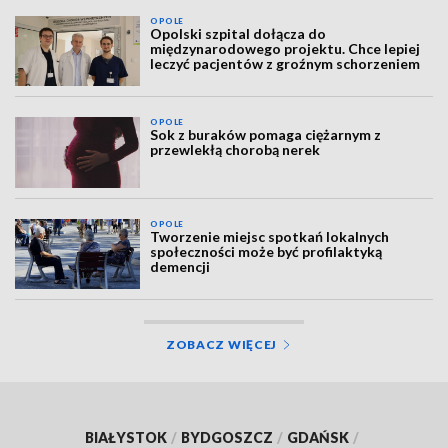
OPOLE
Opolski szpital dołącza do
międzynarodowego projektu. Chce lepiej
leczyć pacjentów z groźnym schorzeniem
OPOLE
Sok z buraków pomaga ciężarnym z
przewlekłą chorobą nerek
OPOLE
Tworzenie miejsc spotkań lokalnych
społeczności może być profilaktyką
demencji
ZOBACZ WIĘCEJ
BIAŁYSTOK
/
BYDGOSZCZ
/
GDAŃSK
/