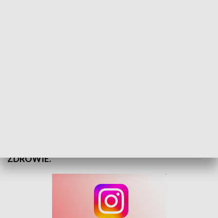
Region Dialogu: Zdrowie - 15 maja 2025
Profilaktyka to podstawa długiego i zdrowego
życia. Jakie badania warto wykonywać regularnie?
Jak zapobiegać chorobom sercowo-naczyniowym?
To temat dzisiejszego programu #RegionDialogu –
ZDROWIE.