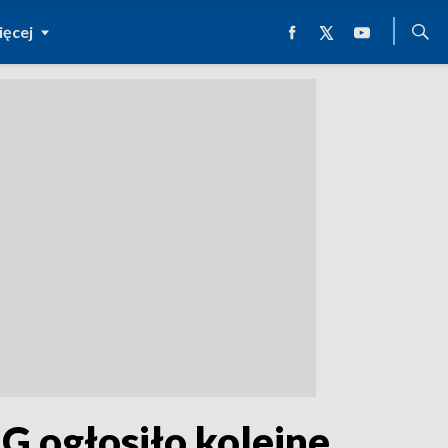
ęcej
G ogłosiło kolejne