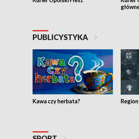
Kurier Opolski Flesz
Kurier 
główn
PUBLICYSTYKA
Kawa czy herbata?
Region
SPORT