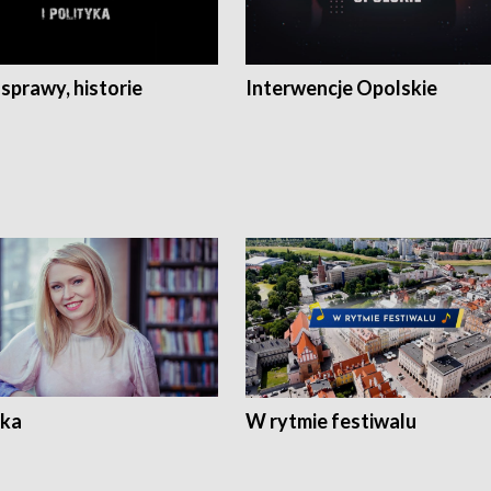
 sprawy, historie
Interwencje Opolskie
ka
W rytmie festiwalu