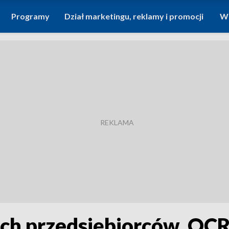
Programy
Dział marketingu, reklamy i promocji
Wi
ich przedsiębiorców. OCR