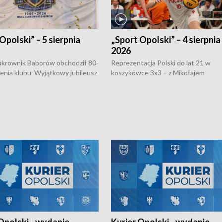
Opolski” – 5 sierpnia
„Sport Opolski” – 4 sierpnia
2026
rownik Baborów obchodził 80-
Reprezentacja Polski do lat 21 w
nienia klubu. Wyjątkowy jubileusz
koszykówce 3x3 – z Mikołajem
 na sportowo. W programie
Kowalczykiem z opolskiego AZS-u 
 turnieju eliminacyjnym
składzie - wygrała dwa z trzech tur
h Mistrzostw w siatkówce
w ramach Ligi Narodów. Rywalizacja
 amatorów w Opolu oraz o
odbyła się w węgierskim Szolnok.
lejarza Opole. Zapraszamy!