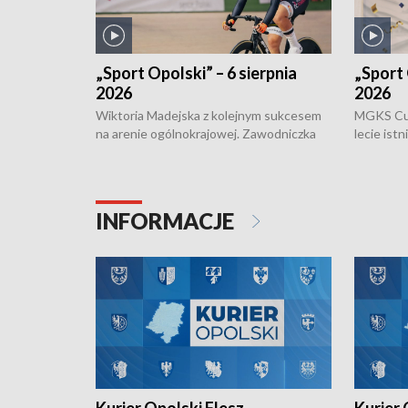
„Sport Opolski” – 6 sierpnia
„Sport 
2026
2026
Wiktoria Madejska z kolejnym sukcesem
MGKS Cuk
na arenie ogólnokrajowej. Zawodniczka
lecie ist
Klubu Kolarskiego Ziemia Brzeska
odbył się
została podwójna Mistrzynią Polski
również o
Juniorów Młodszych w kolarstwie
Otwartyc
torowym.
plażowej
INFORMACJE
meczu Ko