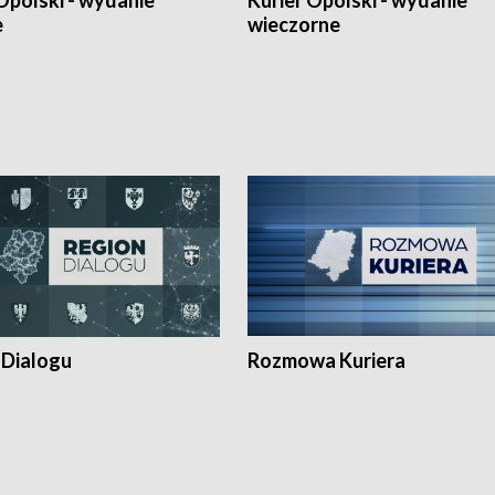
Opolski - wydanie
Kurier Opolski - wydanie
e
wieczorne
 Dialogu
Rozmowa Kuriera