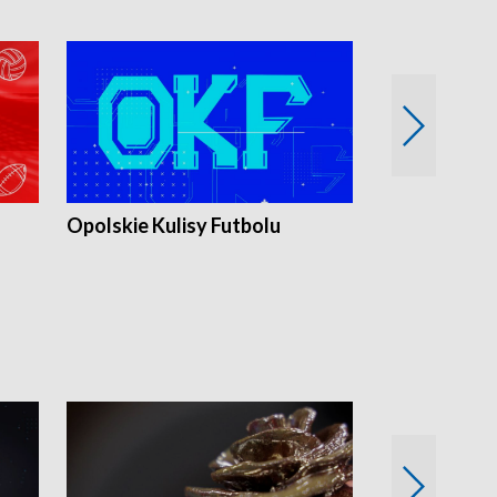
Opolskie Kulisy Futbolu
Złote chwile
sportu