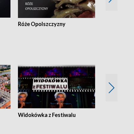
Róże Opolszczyzny
Czas report
Widokówka z Festiwalu
Strefa Kultu