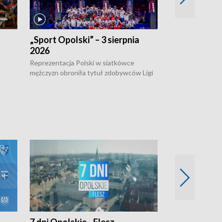
„Sport Opolski” – 3 sierpnia
„Sport Opolsk
2026
Reprezentacja P
mężczyzn w półfi
Reprezentacja Polski w siatkówce
meczu ćwierćfin
mężczyzn obroniła tytuł zdobywców Ligi
Biało-Czerwoni p
w
Narodów. W finale pokonali Amerykanów
Ningbo Ukraińcó
niejów
po tie-breaku. W meczu nie zabrakło
opolskich wątków.