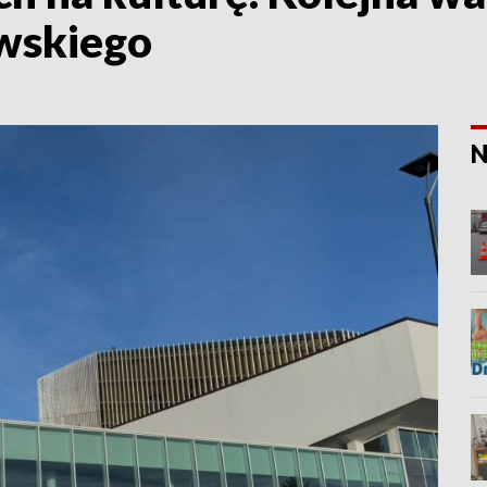
wskiego
N