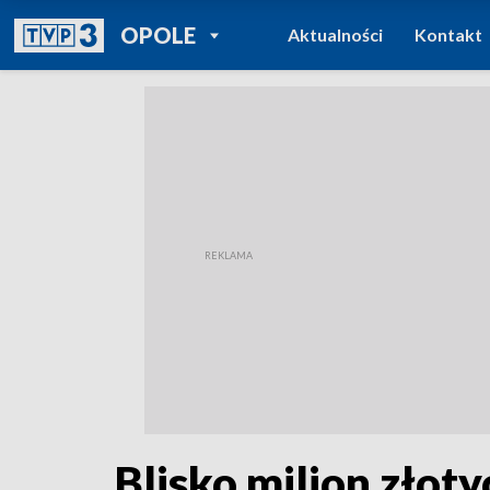
POWRÓT DO
OPOLE
Aktualności
Kontakt
TVP REGIONY
Blisko milion złoty