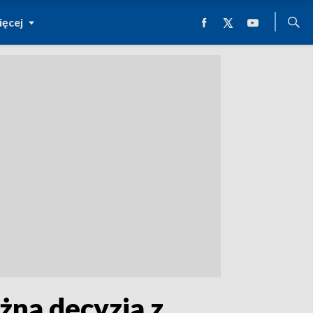
ęcej
ażna decyzja z