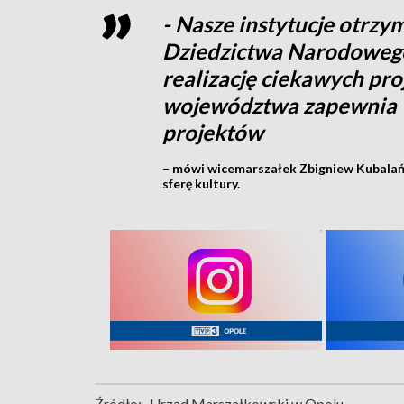
- Nasze instytucje otrzy
Dziedzictwa Narodowego 
realizację ciekawych pr
województwa zapewnia w
projektów
– mówi wicemarszałek Zbigniew Kubalań
sferę kultury.
Źródło:
Urząd Marszałkowski w Opolu