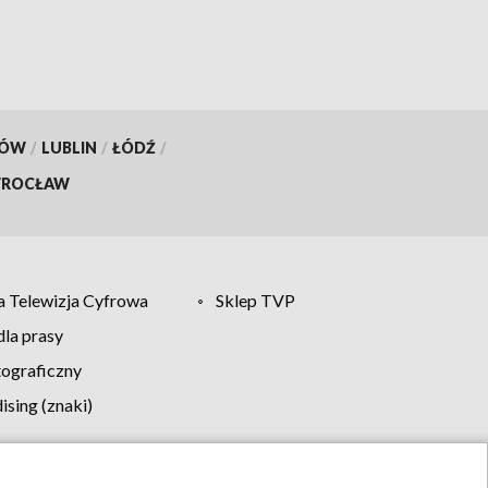
KÓW
/
LUBLIN
/
ŁÓDŹ
/
ROCŁAW
 Telewizja Cyfrowa
Sklep TVP
la prasy
tograficzny
sing (znaki)