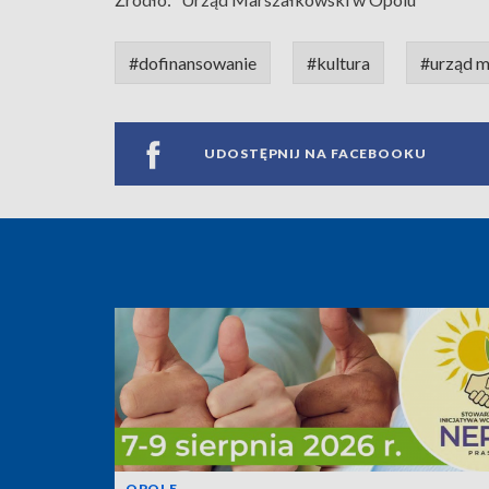
#dofinansowanie
#kultura
#urząd m
UDOSTĘPNIJ NA FACEBOOKU
OPOLE