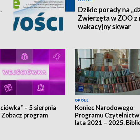
.
Dzikie porady na „dz
Zwierzęta w ZOO z 
wakacyjny skwar
OPOLE
ciówka” – 5 sierpnia
Koniec Narodowego
 Zobacz program
Programu Czytelnictw
lata 2021 – 2025. Bibli
szukają innych źródeł
finansowania