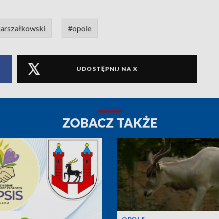
arszałkowski
#opole
UDOSTĘPNIJ NA X
ZOBACZ TAKŻE
OPOLE