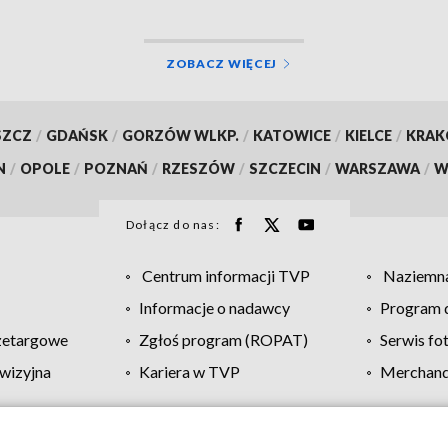
ZOBACZ WIĘCEJ
SZCZ
/
GDAŃSK
/
GORZÓW WLKP.
/
KATOWICE
/
KIELCE
/
KRA
N
/
OPOLE
/
POZNAŃ
/
RZESZÓW
/
SZCZECIN
/
WARSZAWA
/
W
Dołącz do nas:
Centrum informacji TVP
Naziemna
Informacje o nadawcy
Program d
zetargowe
Zgłoś program (ROPAT)
Serwis fo
wizyjna
Kariera w TVP
Merchandi