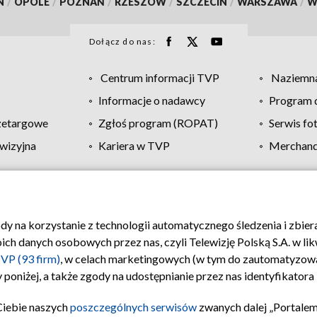
N
/
OPOLE
/
POZNAŃ
/
RZESZÓW
/
SZCZECIN
/
WARSZAWA
/
W
Dołącz do nas:
Centrum informacji TVP
Naziemna
Informacje o nadawcy
Program d
zetargowe
Zgłoś program (ROPAT)
Serwis fo
wizyjna
Kariera w TVP
Merchandi
Polityka prywatności
Moje zgody
Pomoc
Biuro re
ody na korzystanie z technologii automatycznego śledzenia i zbie
 danych osobowych przez nas, czyli Telewizję Polską S.A. w likw
VP (93 firm)
, w celach marketingowych (w tym do zautomatyzow
 poniżej, a także zgody na udostępnianie przez nas identyfikator
Ciebie naszych
poszczególnych serwisów
zwanych dalej „Portalem