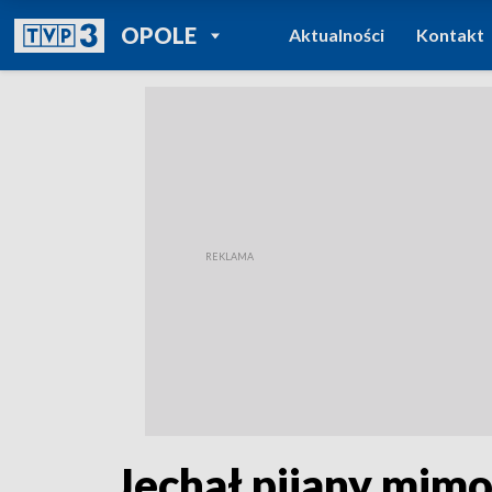
POWRÓT DO
OPOLE
Aktualności
Kontakt
TVP REGIONY
Jechał pijany mimo