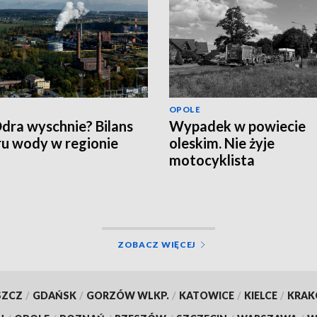
OPOLE
dra wyschnie? Bilans
Wypadek w powiecie
u wody w regionie
oleskim. Nie żyje
motocyklista
ZOBACZ WIĘCEJ
SZCZ
/
GDAŃSK
/
GORZÓW WLKP.
/
KATOWICE
/
KIELCE
/
KRA