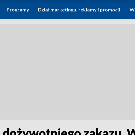
Programy
Dział marketingu, reklamy i promocji
Wi
 dożywotniego zakazu. W