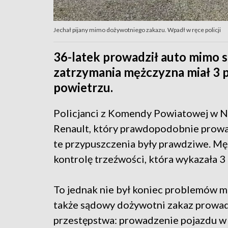
Jechał pijany mimo dożywotniego zakazu. Wpadł w ręce policji
36-latek prowadził auto mimo 
zatrzymania mężczyzna miał 3
powietrzu.
Policjanci z Komendy Powiatowej w Na
Renault, który prawdopodobnie prowad
te przypuszczenia były prawdziwe. M
kontrolę trzeźwości, która wykazała 
To jednak nie był koniec problemów m
także sądowy dożywotni zakaz prowad
przestępstwa: prowadzenie pojazdu w 