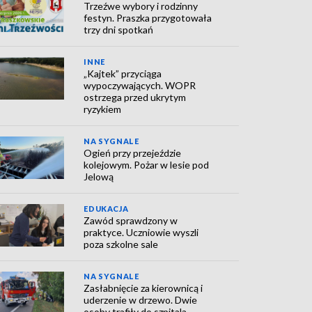
Trzeźwe wybory i rodzinny
festyn. Praszka przygotowała
trzy dni spotkań
INNE
„Kajtek” przyciąga
wypoczywających. WOPR
ostrzega przed ukrytym
ryzykiem
NA SYGNALE
Ogień przy przejeździe
kolejowym. Pożar w lesie pod
Jelową
EDUKACJA
Zawód sprawdzony w
praktyce. Uczniowie wyszli
poza szkolne sale
NA SYGNALE
Zasłabnięcie za kierownicą i
uderzenie w drzewo. Dwie
osoby trafiły do szpitala