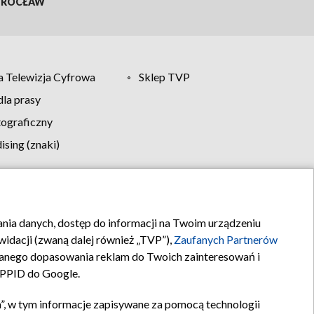
ROCŁAW
 Telewizja Cyfrowa
Sklep TVP
la prasy
tograficzny
sing (znaki)
klamy
Kontakt
rania danych, dostęp do informacji na Twoim urządzeniu
idacji (zwaną dalej również „TVP”),
Zaufanych Partnerów
anego dopasowania reklam do Twoich zainteresowań i
a PPID do Google.
”, w tym informacje zapisywane za pomocą technologii