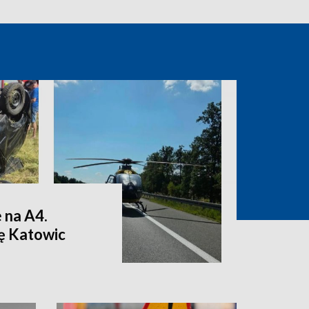
 na A4.
nę Katowic