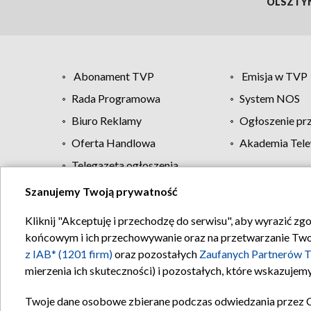
OLSZTY
Abonament TVP
Emisja w TVP
Rada Programowa
System NOS
Biuro Reklamy
Ogłoszenie pr
Oferta Handlowa
Akademia Tele
Telegazeta ogłoszenia
Szanujemy Twoją prywatność
Regulamin TVP
Kliknij "Akceptuję i przechodzę do serwisu", aby wyrazić zg
końcowym i ich przechowywanie oraz na przetwarzanie Twoich
z IAB* (1201 firm)
oraz pozostałych
Zaufanych Partnerów T
mierzenia ich skuteczności) i pozostałych, które wskazujemy
Twoje dane osobowe zbierane podczas odwiedzania przez 