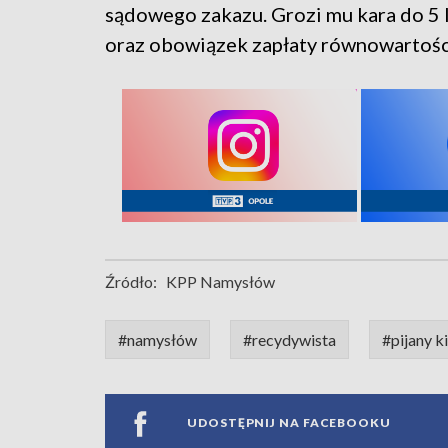
sądowego zakazu. Grozi mu kara do 5 
oraz obowiązek zapłaty równowartości
Źródło:
KPP Namysłów
#namysłów
#recydywista
#pijany k
UDOSTĘPNIJ NA FACEBOOKU