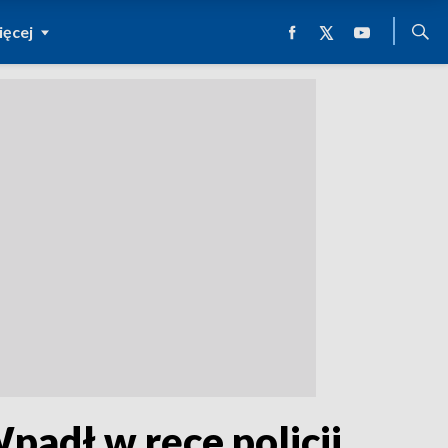
ęcej
padł w ręce policji