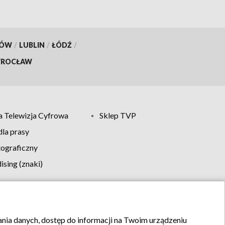
KÓW
/
LUBLIN
/
ŁÓDŹ
/
ROCŁAW
 Telewizja Cyfrowa
Sklep TVP
la prasy
tograficzny
sing (znaki)
klamy
Kontakt
rania danych, dostęp do informacji na Twoim urządzeniu