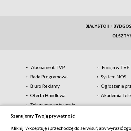
BIAŁYSTOK
/
BYDGO
OLSZTY
Abonament TVP
Emisja w TVP
Rada Programowa
System NOS
Biuro Reklamy
Ogłoszenie pr
Oferta Handlowa
Akademia Tele
Telegazeta ogłoszenia
Szanujemy Twoją prywatność
Regulamin TVP
Kliknij "Akceptuję i przechodzę do serwisu", aby wyrazić zg