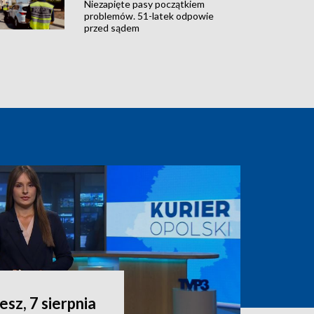
Niezapięte pasy początkiem
problemów. 51-latek odpowie
przed sądem
esz, 7 sierpnia