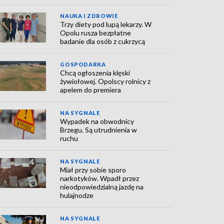
NAUKA I ZDROWIE
Trzy diety pod lupą lekarzy. W
Opolu rusza bezpłatne
badanie dla osób z cukrzycą
GOSPODARKA
Chcą ogłoszenia klęski
żywiołowej. Opolscy rolnicy z
apelem do premiera
NA SYGNALE
Wypadek na obwodnicy
Brzegu. Są utrudnienia w
ruchu
NA SYGNALE
Miał przy sobie sporo
narkotyków. Wpadł przez
nieodpowiedzialną jazdę na
hulajnodze
NA SYGNALE