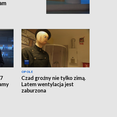
ram
OPOLE
 7
Czad groźny nie tylko zimą.
zamy
Latem wentylacja jest
zaburzona