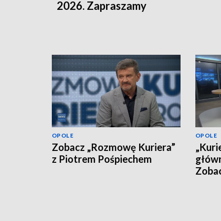
2026. Zapraszamy
OPOLE
OPOLE
Zobacz „Rozmowę Kuriera”
„Kuri
z Piotrem Pośpiechem
główn
Zoba