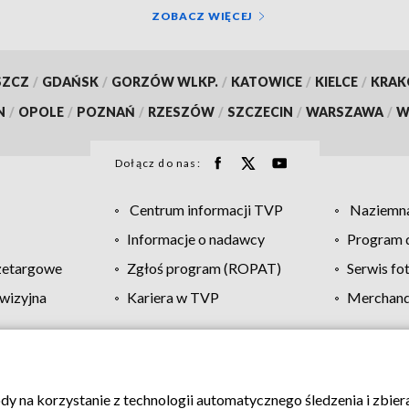
ZOBACZ WIĘCEJ
SZCZ
/
GDAŃSK
/
GORZÓW WLKP.
/
KATOWICE
/
KIELCE
/
KRA
N
/
OPOLE
/
POZNAŃ
/
RZESZÓW
/
SZCZECIN
/
WARSZAWA
/
W
Dołącz do nas:
Centrum informacji TVP
Naziemna
Informacje o nadawcy
Program d
zetargowe
Zgłoś program (ROPAT)
Serwis fo
wizyjna
Kariera w TVP
Merchandi
Polityka prywatności
Moje zgody
Pomoc
Biuro re
ody na korzystanie z technologii automatycznego śledzenia i zbie