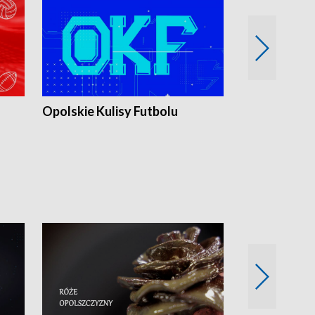
Opolskie Kulisy Futbolu
Złote chwile
sportu