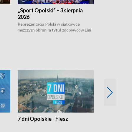
„Sport Opolski” – 3 sierpnia
„Sport Opolsk
2026
Reprezentacja P
mężczyzn w półfi
Reprezentacja Polski w siatkówce
meczu ćwierćfin
mężczyzn obroniła tytuł zdobywców Ligi
Biało-Czerwoni p
w
Narodów. W finale pokonali Amerykanów
Ningbo Ukraińcó
niejów
po tie-breaku. W meczu nie zabrakło
opolskich wątków.
7 dni Opolskie - Flesz
Opolskie o 