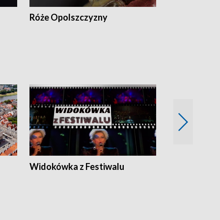
Róże Opolszczyzny
Czas report
Widokówka z Festiwalu
Strefa Kultu