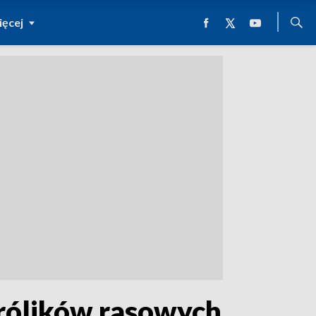
ęcej
rólików rasowych