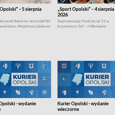
Opolski” – 5 sierpnia
„Sport Opolski” – 4 sierpnia
2026
rownik Baborów obchodził 80-
Reprezentacja Polski do lat 21 w
nienia klubu. Wyjątkowy jubileusz
koszykówce 3x3 – z Mikołajem
 na sportowo. W programie
Kowalczykiem z opolskiego AZS-u 
 turnieju eliminacyjnym
składzie - wygrała dwa z trzech tur
h Mistrzostw w siatkówce
w ramach Ligi Narodów. Rywalizacja
 amatorów w Opolu oraz o
odbyła się w węgierskim Szolnok.
lejarza Opole. Zapraszamy!
Opolski - wydanie
Kurier Opolski - wydanie
e
wieczorne