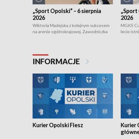
„Sport Opolski” – 6 sierpnia
„Sport 
2026
2026
Wiktoria Madejska z kolejnym sukcesem
MGKS Cuk
na arenie ogólnokrajowej. Zawodniczka
lecie ist
Klubu Kolarskiego Ziemia Brzeska
odbył się
została podwójna Mistrzynią Polski
również o
Juniorów Młodszych w kolarstwie
Otwartyc
torowym.
plażowej
INFORMACJE
meczu Ko
Kurier Opolski Flesz
Kurier 
główn