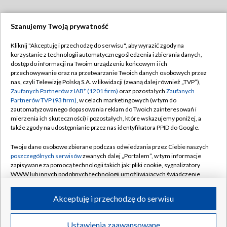
Szanujemy Twoją prywatność
Dołącz do nas:
Kliknij "Akceptuję i przechodzę do serwisu", aby wyrazić zgody na
korzystanie z technologii automatycznego śledzenia i zbierania danych,
TVP
dostęp do informacji na Twoim urządzeniu końcowym i ich
Abonament TVP
przechowywanie oraz na przetwarzanie Twoich danych osobowych przez
Regulamin TVP
nas, czyli Telewizję Polską S.A. w likwidacji (zwaną dalej również „TVP”),
Emisja w TVP
Zaufanych Partnerów z IAB* (1201 firm)
oraz pozostałych
Zaufanych
Polityka prywatności
Partnerów TVP (93 firm)
, w celach marketingowych (w tym do
Centrum informacji TVP
Moje zgody
zautomatyzowanego dopasowania reklam do Twoich zainteresowań i
mierzenia ich skuteczności) i pozostałych, które wskazujemy poniżej, a
Naziemna Telewizja Cyfrowa
Pomoc
także zgody na udostępnianie przez nas identyfikatora PPID do Google.
Sklep TVP
Biuro reklamy
Twoje dane osobowe zbierane podczas odwiedzania przez Ciebie naszych
Rada Programowa
poszczególnych serwisów
zwanych dalej „Portalem”, w tym informacje
Kontakt
zapisywane za pomocą technologii takich jak: pliki cookie, sygnalizatory
System NOS
WWW lub innych podobnych technologii umożliwiających świadczenie
dopasowanych i bezpiecznych usług, personalizację treści oraz reklam,
Informacje o nadawcy
Kanały
udostępnianie funkcji mediów społecznościowych oraz analizowanie
Akceptuję i przechodzę do serwisu
ruchu w Internecie.
Program dla prasy
©2026 Telewizja Polska S.A. w likwidacji
Biuro Reklamy
Twoje dane osobowe zbierane podczas odwiedzania przez Ciebie
Ustawienia zaawansowane