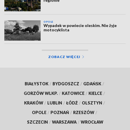
regionie
OPOLE
Wypadek w powiecie oleskim. Nie żyje
motocyklista
ZOBACZ WIĘCEJ
BIAŁYSTOK
/
BYDGOSZCZ
/
GDAŃSK
/
GORZÓW WLKP.
/
KATOWICE
/
KIELCE
/
KRAKÓW
/
LUBLIN
/
ŁÓDŹ
/
OLSZTYN
/
OPOLE
/
POZNAŃ
/
RZESZÓW
/
SZCZECIN
/
WARSZAWA
/
WROCŁAW