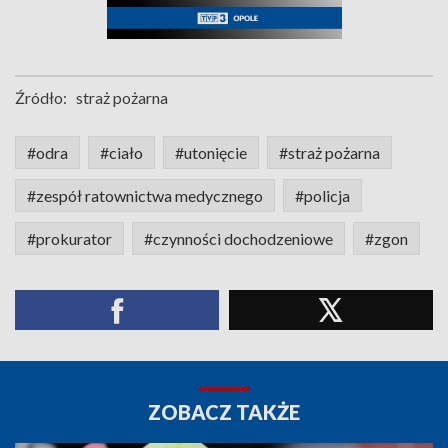
Źródło:
straż pożarna
#odra
#ciało
#utonięcie
#straż pożarna
#zespół ratownictwa medycznego
#policja
#prokurator
#czynności dochodzeniowe
#zgon
ZOBACZ TAKŻE