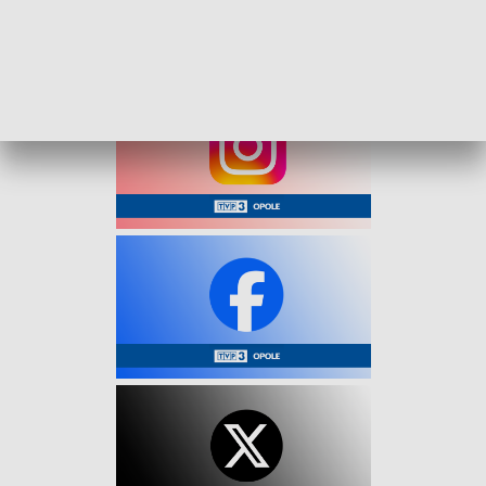
zdarzenia trwają teraz czynności dochodzeniowe,
prowadzone przez policję oraz prokuratora.