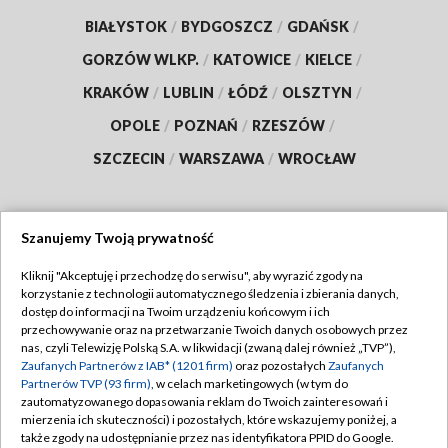
BIAŁYSTOK
/
BYDGOSZCZ
/
GDAŃSK
/
GORZÓW WLKP.
/
KATOWICE
/
KIELCE
/
KRAKÓW
/
LUBLIN
/
ŁÓDŹ
/
OLSZTYN
/
OPOLE
/
POZNAŃ
/
RZESZÓW
/
SZCZECIN
/
WARSZAWA
/
WROCŁAW
Szanujemy Twoją prywatność
Dołącz do nas:
Kliknij "Akceptuję i przechodzę do serwisu", aby wyrazić zgody na
korzystanie z technologii automatycznego śledzenia i zbierania danych,
TVP
dostęp do informacji na Twoim urządzeniu końcowym i ich
Abonament TVP
przechowywanie oraz na przetwarzanie Twoich danych osobowych przez
Regulamin TVP
nas, czyli Telewizję Polską S.A. w likwidacji (zwaną dalej również „TVP”),
Emisja w TVP
Zaufanych Partnerów z IAB* (1201 firm)
oraz pozostałych
Zaufanych
Polityka prywatności
Partnerów TVP (93 firm)
, w celach marketingowych (w tym do
Centrum informacji TVP
Moje zgody
zautomatyzowanego dopasowania reklam do Twoich zainteresowań i
mierzenia ich skuteczności) i pozostałych, które wskazujemy poniżej, a
Naziemna Telewizja Cyfrowa
Pomoc
także zgody na udostępnianie przez nas identyfikatora PPID do Google.