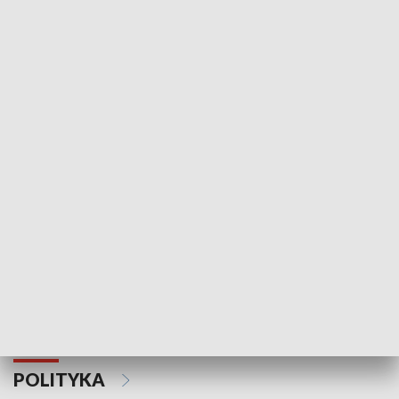
Wejściówka
Zakładka
MNIEJSZOŚCI
Schlesien Journal
POLITYKA