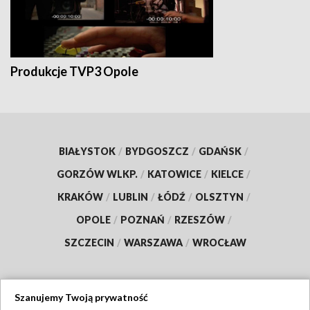
Produkcje TVP3 Opole
BIAŁYSTOK
/
BYDGOSZCZ
/
GDAŃSK
/
GORZÓW WLKP.
/
KATOWICE
/
KIELCE
/
KRAKÓW
/
LUBLIN
/
ŁÓDŹ
/
OLSZTYN
/
OPOLE
/
POZNAŃ
/
RZESZÓW
/
SZCZECIN
/
WARSZAWA
/
WROCŁAW
Szanujemy Twoją prywatność
Dołącz do nas: