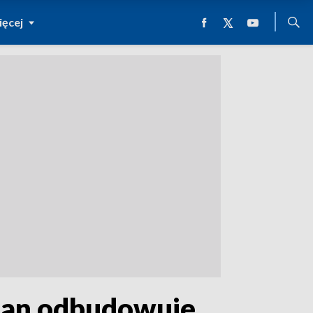
ęcej
ian odbudowuje