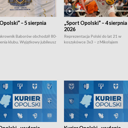
Opolski” – 5 sierpnia
„Sport Opolski” – 4 sierpnia
2026
rownik Baborów obchodził 80-
Reprezentacja Polski do lat 21 w
nienia klubu. Wyjątkowy jubileusz
koszykówce 3x3 – z Mikołajem
 na sportowo. W programie
Kowalczykiem z opolskiego AZS-u 
 turnieju eliminacyjnym
składzie - wygrała dwa z trzech tur
h Mistrzostw w siatkówce
w ramach Ligi Narodów. Rywalizacja
 amatorów w Opolu oraz o
odbyła się w węgierskim Szolnok.
lejarza Opole. Zapraszamy!