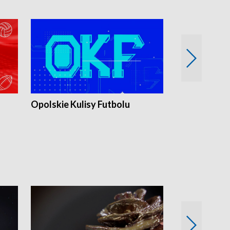
Opolskie Kulisy Futbolu
Złote chwile
sportu