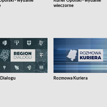
Opolski - wydanie
Kurier Opolski - wydanie
e
wieczorne
 Dialogu
Rozmowa Kuriera