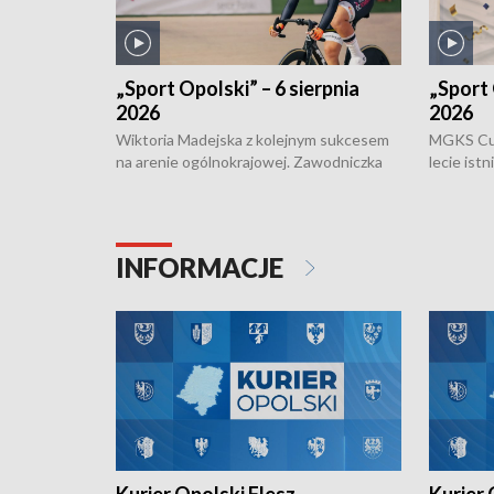
„Sport Opolski” – 6 sierpnia
„Sport 
2026
2026
Wiktoria Madejska z kolejnym sukcesem
MGKS Cuk
na arenie ogólnokrajowej. Zawodniczka
lecie ist
Klubu Kolarskiego Ziemia Brzeska
odbył się
została podwójna Mistrzynią Polski
również o
Juniorów Młodszych w kolarstwie
Otwartyc
torowym.
plażowej
INFORMACJE
meczu Ko