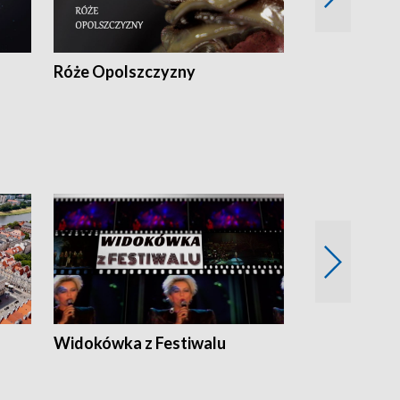
Róże Opolszczyzny
Czas report
Widokówka z Festiwalu
Strefa Kultu