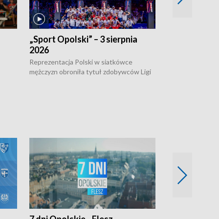
„Sport Opolski” – 3 sierpnia
„Sport Opolsk
2026
Reprezentacja P
mężczyzn w półfi
Reprezentacja Polski w siatkówce
meczu ćwierćfin
mężczyzn obroniła tytuł zdobywców Ligi
Biało-Czerwoni p
w
Narodów. W finale pokonali Amerykanów
Ningbo Ukraińcó
niejów
po tie-breaku. W meczu nie zabrakło
opolskich wątków.