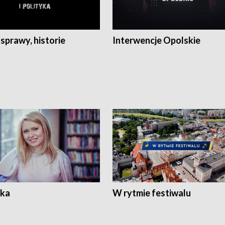
 sprawy, historie
Interwencje Opolskie
ka
W rytmie festiwalu