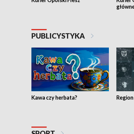
Kurier Opolski Flesz
Kurier 
główn
PUBLICYSTYKA
Kawa czy herbata?
Region
SPORT