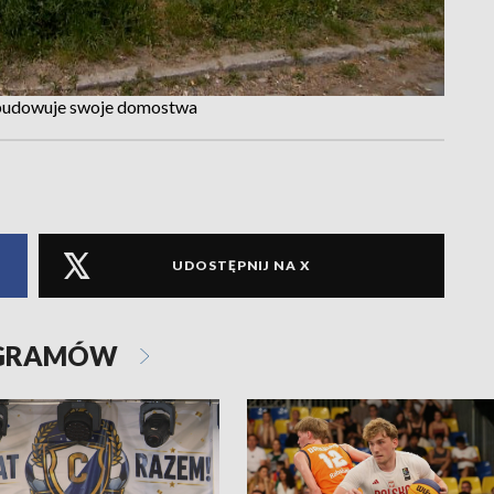
dbudowuje swoje domostwa
UDOSTĘPNIJ NA X
OGRAMÓW