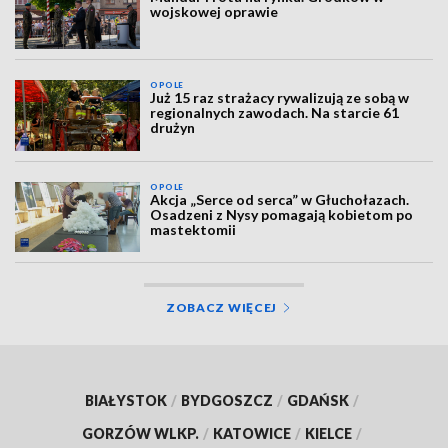
wojskowej oprawie
OPOLE
Już 15 raz strażacy rywalizują ze sobą w
regionalnych zawodach. Na starcie 61
drużyn
OPOLE
Akcja „Serce od serca” w Głuchołazach.
Osadzeni z Nysy pomagają kobietom po
mastektomii
ZOBACZ WIĘCEJ
BIAŁYSTOK
/
BYDGOSZCZ
/
GDAŃSK
/
GORZÓW WLKP.
/
KATOWICE
/
KIELCE
/