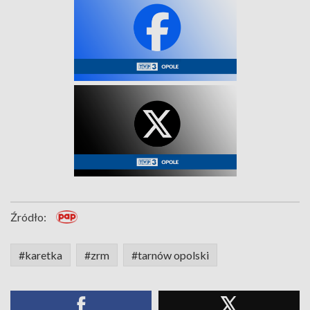
Źródło:
#karetka
#zrm
#tarnów opolski