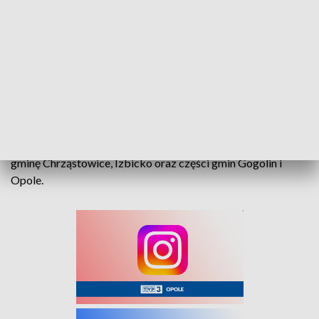
naszym terenie znajdowała się karetka. W
całą sprawę szczególnie zaangażował się
Michał Wacławczyk, który już w 2021
zainicjował starania o karetkę pogotowia
w naszej gminie
– mówi wójt Tarnowa Opolskiego.
Oprócz samego Tarnowa, ZRM będzie obsługiwać również
gminę Chrząstowice, Izbicko oraz części gmin Gogolin i
Opole.