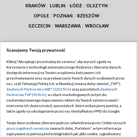
KRAKÓW
/
LUBLIN
/
ŁÓDŹ
/
OLSZTYN
/
OPOLE
/
POZNAŃ
/
RZESZÓW
/
SZCZECIN
/
WARSZAWA
/
WROCŁAW
Szanujemy Twoją prywatność
Dołącz do nas:
Kliknij "Akceptuję i przechodzę do serwisu", aby wyrazić zgody na
korzystanie z technologii automatycznego śledzenia i zbierania danych,
TVP
dostęp do informacji na Twoim urządzeniu końcowym i ich
Abonament TVP
przechowywanie oraz na przetwarzanie Twoich danych osobowych przez
Regulamin TVP
nas, czyli Telewizję Polską S.A. w likwidacji (zwaną dalej również „TVP”),
Emisja w TVP
Zaufanych Partnerów z IAB* (1201 firm)
oraz pozostałych
Zaufanych
Polityka prywatności
Partnerów TVP (93 firm)
, w celach marketingowych (w tym do
Centrum informacji TVP
Moje zgody
zautomatyzowanego dopasowania reklam do Twoich zainteresowań i
mierzenia ich skuteczności) i pozostałych, które wskazujemy poniżej, a
Naziemna Telewizja Cyfrowa
Pomoc
także zgody na udostępnianie przez nas identyfikatora PPID do Google.
Sklep TVP
Biuro reklamy
Twoje dane osobowe zbierane podczas odwiedzania przez Ciebie naszych
Rada Programowa
poszczególnych serwisów
zwanych dalej „Portalem”, w tym informacje
Kontakt
zapisywane za pomocą technologii takich jak: pliki cookie, sygnalizatory