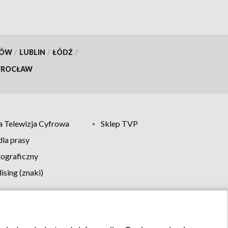
KÓW
/
LUBLIN
/
ŁÓDŹ
/
ROCŁAW
 Telewizja Cyfrowa
Sklep TVP
la prasy
tograficzny
sing (znaki)
klamy
Kontakt