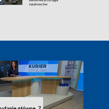
naukowców
wydanie główne, 7