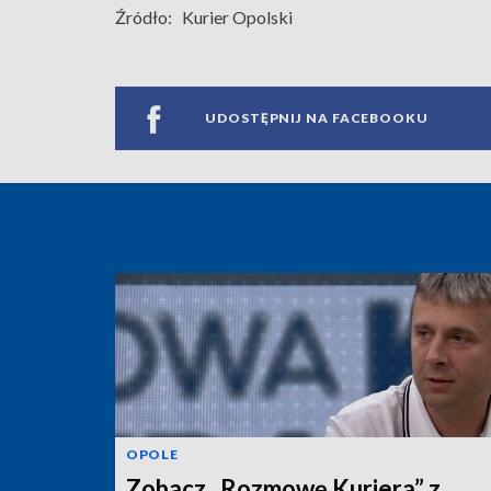
Źródło:
Kurier Opolski
UDOSTĘPNIJ NA FACEBOOKU
OPOLE
Zobacz „Rozmowę Kuriera” z