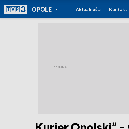
POWRÓT DO
OPOLE
Aktualności
Kontakt
TVP REGIONY
„Kurier Opolski” –