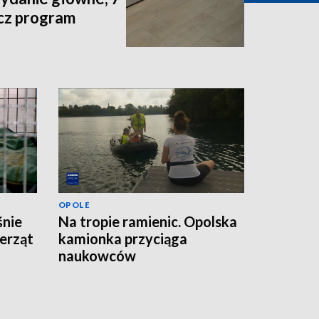
acz program
OPOLE
śnie
Na tropie ramienic. Opolska
erząt
kamionka przyciąga
naukowców