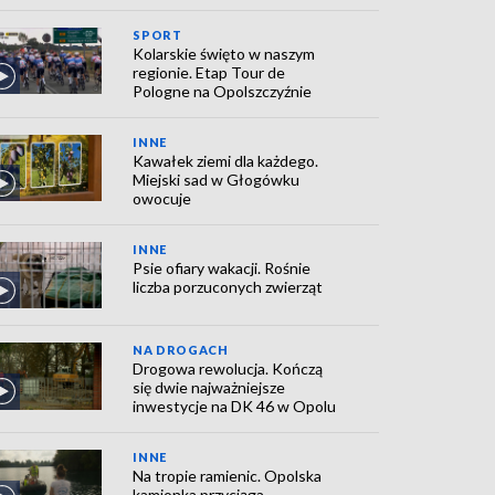
SPORT
Kolarskie święto w naszym
regionie. Etap Tour de
Pologne na Opolszczyźnie
INNE
Kawałek ziemi dla każdego.
Miejski sad w Głogówku
owocuje
INNE
Psie ofiary wakacji. Rośnie
liczba porzuconych zwierząt
NA DROGACH
Drogowa rewolucja. Kończą
się dwie najważniejsze
inwestycje na DK 46 w Opolu
INNE
Na tropie ramienic. Opolska
kamionka przyciąga