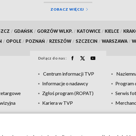
ZOBACZ WIĘCEJ
SZCZ
/
GDAŃSK
/
GORZÓW WLKP.
/
KATOWICE
/
KIELCE
/
KRA
N
/
OPOLE
/
POZNAŃ
/
RZESZÓW
/
SZCZECIN
/
WARSZAWA
/
W
Dołącz do nas:
Centrum informacji TVP
Naziemna
Informacje o nadawcy
Program d
zetargowe
Zgłoś program (ROPAT)
Serwis fo
wizyjna
Kariera w TVP
Merchandi
Polityka prywatności
Moje zgody
Pomoc
Biuro re