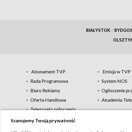
BIAŁYSTOK
/
BYDGO
OLSZTY
Abonament TVP
Emisja w TVP
Rada Programowa
System NOS
Biuro Reklamy
Ogłoszenie pr
Oferta Handlowa
Akademia Tele
Telegazeta ogłoszenia
Szanujemy Twoją prywatność
Regulamin TVP