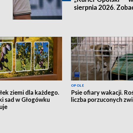
sierpnia 2026. Zob
OPOLE
ek ziemi dla każdego.
Psie ofiary wakacji. Ro
ki sad w Głogówku
liczba porzuconych zwi
uje