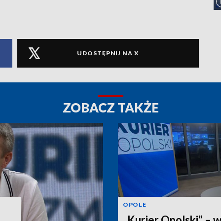
UDOSTĘPNIJ NA X
ZOBACZ TAKŻE
OPOLE
„Kurier Opolski” – 