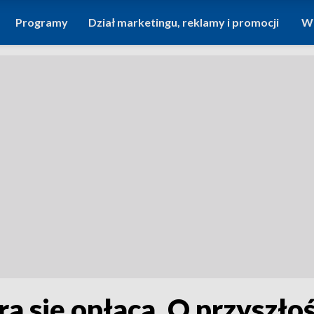
Programy
Dział marketingu, reklamy i promocji
Wi
a się opłaca. O przyszłoś