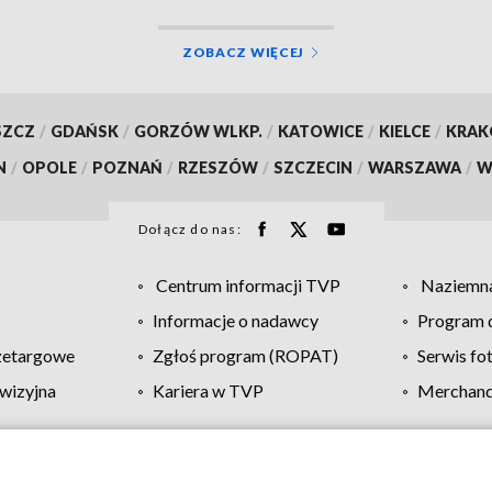
ZOBACZ WIĘCEJ
SZCZ
/
GDAŃSK
/
GORZÓW WLKP.
/
KATOWICE
/
KIELCE
/
KRA
N
/
OPOLE
/
POZNAŃ
/
RZESZÓW
/
SZCZECIN
/
WARSZAWA
/
W
Dołącz do nas:
Centrum informacji TVP
Naziemna
Informacje o nadawcy
Program d
zetargowe
Zgłoś program (ROPAT)
Serwis fo
wizyjna
Kariera w TVP
Merchandi