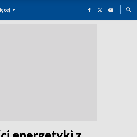
ęcej
ci energetyki z