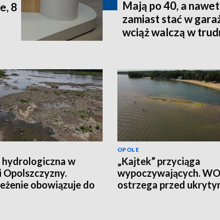
Mają po 40, a nawet 
e, 8
zamiast stać w gara
wciąż walczą w tru
terenie
OPOLE
 hydrologiczna w
„Kajtek” przyciąga
i Opolszczyzny.
wypoczywających. W
eżenie obowiązuje do
ostrzega przed ukryt
łania
ryzykiem