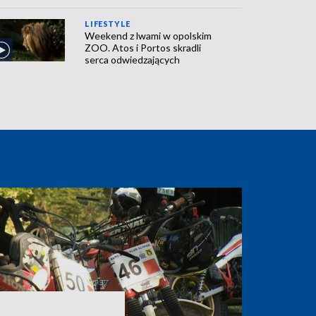
LIFESTYLE
Weekend z lwami w opolskim
ZOO. Atos i Portos skradli
serca odwiedzających