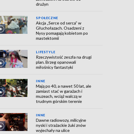
drużyn
SPOŁECZNE
Akcja „Serce od serca” w
Głuchołazach. Osadzeni z
Nysy pomagają kobietom po
mastektomii
LIFESTYLE
Rzeczywistość zeszła na drugi
plan. Brzeg opanowali
miłośnicy fantastyki
INNE
Mają po 40, a nawet 50 lat, ale
zamiast stać w garażach i
muzeach, wciąż walczą w
trudnym górskim terenie
INNE
Dawne radiowozy, milicyjne
nyski i strażackie żuki znów
wyjechały na ulice