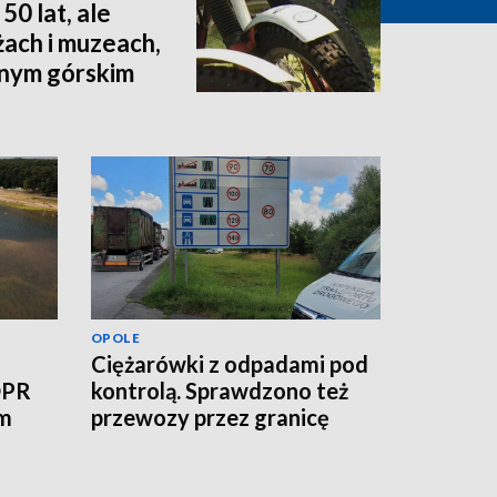
50 lat, ale
żach i muzeach,
dnym górskim
OPOLE
Ciężarówki z odpadami pod
OPR
kontrolą. Sprawdzono też
ym
przewozy przez granicę