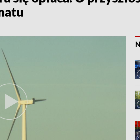
matu
N