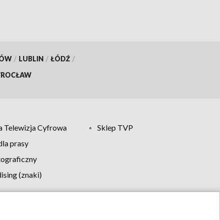
KÓW
/
LUBLIN
/
ŁÓDŹ
/
ROCŁAW
 Telewizja Cyfrowa
Sklep TVP
la prasy
tograficzny
sing (znaki)