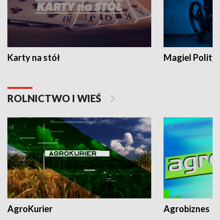
Karty na stół
Magiel Polity
ROLNICTWO I WIEŚ
AgroKurier
Agrobiznes