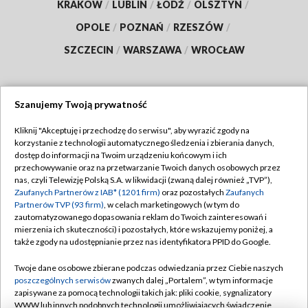
KRAKÓW
/
LUBLIN
/
ŁÓDŹ
/
OLSZTYN
/
OPOLE
/
POZNAŃ
/
RZESZÓW
/
SZCZECIN
/
WARSZAWA
/
WROCŁAW
Szanujemy Twoją prywatność
Dołącz do nas:
Kliknij "Akceptuję i przechodzę do serwisu", aby wyrazić zgody na
korzystanie z technologii automatycznego śledzenia i zbierania danych,
TVP
dostęp do informacji na Twoim urządzeniu końcowym i ich
Abonament TVP
przechowywanie oraz na przetwarzanie Twoich danych osobowych przez
Regulamin TVP
nas, czyli Telewizję Polską S.A. w likwidacji (zwaną dalej również „TVP”),
Emisja w TVP
Zaufanych Partnerów z IAB* (1201 firm)
oraz pozostałych
Zaufanych
Polityka prywatności
Partnerów TVP (93 firm)
, w celach marketingowych (w tym do
Centrum informacji TVP
Moje zgody
zautomatyzowanego dopasowania reklam do Twoich zainteresowań i
mierzenia ich skuteczności) i pozostałych, które wskazujemy poniżej, a
Naziemna Telewizja Cyfrowa
Pomoc
także zgody na udostępnianie przez nas identyfikatora PPID do Google.
Sklep TVP
Biuro reklamy
Twoje dane osobowe zbierane podczas odwiedzania przez Ciebie naszych
Rada Programowa
poszczególnych serwisów
zwanych dalej „Portalem”, w tym informacje
Kontakt
zapisywane za pomocą technologii takich jak: pliki cookie, sygnalizatory
System NOS
WWW lub innych podobnych technologii umożliwiających świadczenie