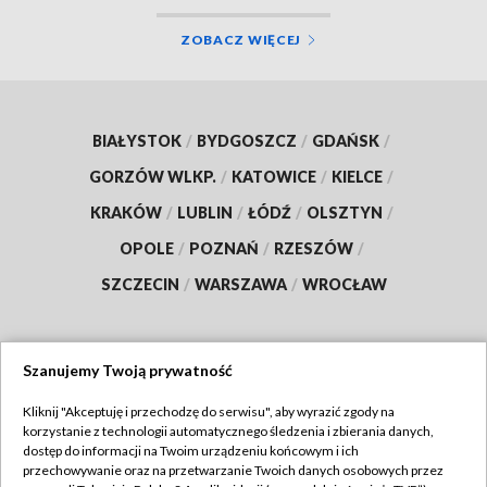
ZOBACZ WIĘCEJ
BIAŁYSTOK
/
BYDGOSZCZ
/
GDAŃSK
/
GORZÓW WLKP.
/
KATOWICE
/
KIELCE
/
KRAKÓW
/
LUBLIN
/
ŁÓDŹ
/
OLSZTYN
/
OPOLE
/
POZNAŃ
/
RZESZÓW
/
SZCZECIN
/
WARSZAWA
/
WROCŁAW
Szanujemy Twoją prywatność
Dołącz do nas:
Kliknij "Akceptuję i przechodzę do serwisu", aby wyrazić zgody na
korzystanie z technologii automatycznego śledzenia i zbierania danych,
TVP
dostęp do informacji na Twoim urządzeniu końcowym i ich
Abonament TVP
przechowywanie oraz na przetwarzanie Twoich danych osobowych przez
Regulamin TVP