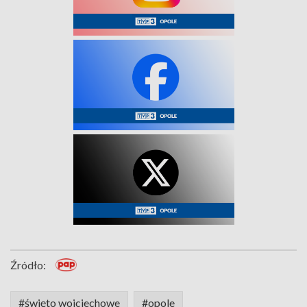
Źródło:
#święto wojciechowe
#opole