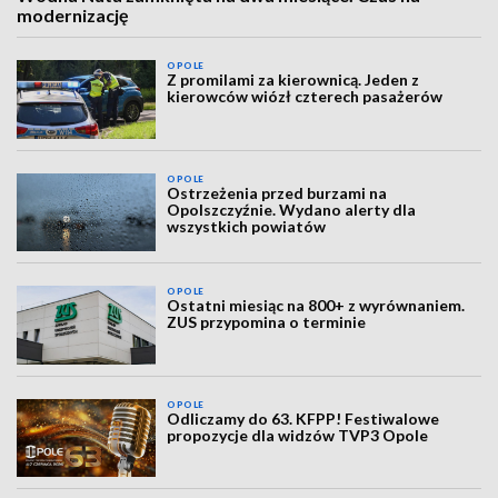
modernizację
OPOLE
Z promilami za kierownicą. Jeden z
kierowców wiózł czterech pasażerów
OPOLE
Ostrzeżenia przed burzami na
Opolszczyźnie. Wydano alerty dla
wszystkich powiatów
OPOLE
Ostatni miesiąc na 800+ z wyrównaniem.
ZUS przypomina o terminie
OPOLE
Odliczamy do 63. KFPP! Festiwalowe
propozycje dla widzów TVP3 Opole