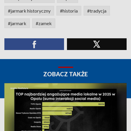
#jarmark historyczny
#historia
#tradycja
#jarmark
#zamek
ZOBACZ TAKŻE