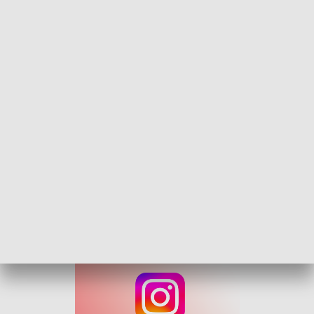
Przed Zamkiem Górnym rozstawiono kramy z rękodziełem,
a na schodach kościoła "Na Górce" odbędzie się teatralna
inscenizacja oparta na wspomnieniach o Świętym Wojciechu,
który według tradycji, odwiedził Opole.
Przez centrum
miasta ku czci świętego przejdzie parada osób ubranych
w historyczne stroje. Dla autorów najlepszych strojów z
epoki przewidziano nagrody.
Przy zamku będzie można obejrzeć pokazy tancerzy,
kuglarzy i umiejętności wojów - w tym fechtunku na koniach.
Późnym wieczorem, po pokazie zespołu Furda z ogniową
oprawą taneczną przewidziano projekcję multimedialną o
świętym Wojciechu.