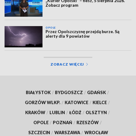
„Kurier Opolski” – flesz, 5 sierpnia 2026.
Zobacz program
OPOLE
Przez Opolszczyznę przejdą burze. Są
alerty dla 9 powiatów
ZOBACZ WIĘCEJ
BIAŁYSTOK
/
BYDGOSZCZ
/
GDAŃSK
/
GORZÓW WLKP.
/
KATOWICE
/
KIELCE
/
KRAKÓW
/
LUBLIN
/
ŁÓDŹ
/
OLSZTYN
/
OPOLE
/
POZNAŃ
/
RZESZÓW
/
SZCZECIN
/
WARSZAWA
/
WROCŁAW