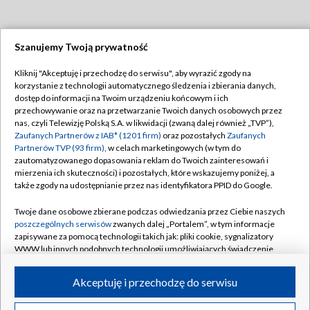
Szanujemy Twoją prywatność
Dołącz do nas:
Kliknij "Akceptuję i przechodzę do serwisu", aby wyrazić zgody na
korzystanie z technologii automatycznego śledzenia i zbierania danych,
TVP
dostęp do informacji na Twoim urządzeniu końcowym i ich
Abonament TVP
przechowywanie oraz na przetwarzanie Twoich danych osobowych przez
Regulamin TVP
nas, czyli Telewizję Polską S.A. w likwidacji (zwaną dalej również „TVP”),
Emisja w TVP
Zaufanych Partnerów z IAB* (1201 firm)
oraz pozostałych
Zaufanych
Polityka prywatności
Partnerów TVP (93 firm)
, w celach marketingowych (w tym do
Centrum informacji TVP
Moje zgody
zautomatyzowanego dopasowania reklam do Twoich zainteresowań i
mierzenia ich skuteczności) i pozostałych, które wskazujemy poniżej, a
Naziemna Telewizja Cyfrowa
Pomoc
także zgody na udostępnianie przez nas identyfikatora PPID do Google.
Sklep TVP
Biuro reklamy
Twoje dane osobowe zbierane podczas odwiedzania przez Ciebie naszych
Rada Programowa
poszczególnych serwisów
zwanych dalej „Portalem”, w tym informacje
Kontakt
zapisywane za pomocą technologii takich jak: pliki cookie, sygnalizatory
System NOS
WWW lub innych podobnych technologii umożliwiających świadczenie
dopasowanych i bezpiecznych usług, personalizację treści oraz reklam,
Informacje o nadawcy
Kanały
udostępnianie funkcji mediów społecznościowych oraz analizowanie
Akceptuję i przechodzę do serwisu
ruchu w Internecie.
Program dla prasy
©2026 Telewizja Polska S.A. w likwidacji