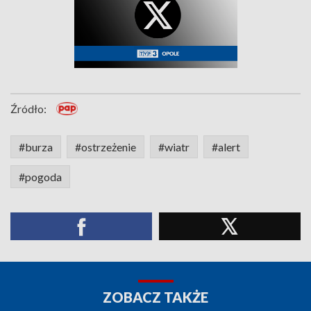
Źródło:
#burza
#ostrzeżenie
#wiatr
#alert
#pogoda
ZOBACZ TAKŻE