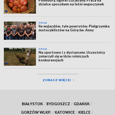
Pomidory, ogórki czy jeżyny. Praca na
działce sposobem na letni wypoczynek
OPOLE
Ile wyjazdów, tyle powrotów. Pielgrzymka
motocyklistów na Górę św. Anny
OPOLE
Na sportowo i z dystansem. Uczestnicy
zmierzyli się w iście rolniczych
konkurencjach
ZOBACZ WIĘCEJ
BIAŁYSTOK
/
BYDGOSZCZ
/
GDAŃSK
/
GORZÓW WLKP.
/
KATOWICE
/
KIELCE
/