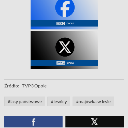
Źródło:
TVP3 Opole
#lasy państwowe
#leśnicy
#majówka w lesie