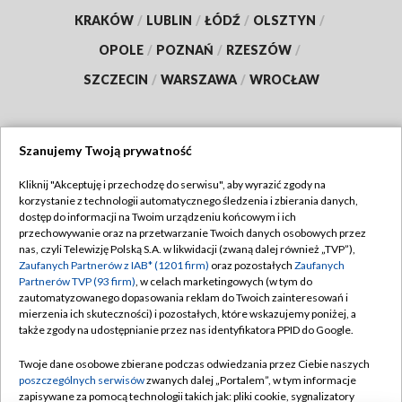
KRAKÓW
/
LUBLIN
/
ŁÓDŹ
/
OLSZTYN
/
OPOLE
/
POZNAŃ
/
RZESZÓW
/
SZCZECIN
/
WARSZAWA
/
WROCŁAW
Szanujemy Twoją prywatność
Dołącz do nas:
Kliknij "Akceptuję i przechodzę do serwisu", aby wyrazić zgody na
korzystanie z technologii automatycznego śledzenia i zbierania danych,
TVP
dostęp do informacji na Twoim urządzeniu końcowym i ich
Abonament TVP
przechowywanie oraz na przetwarzanie Twoich danych osobowych przez
Regulamin TVP
nas, czyli Telewizję Polską S.A. w likwidacji (zwaną dalej również „TVP”),
Emisja w TVP
Zaufanych Partnerów z IAB* (1201 firm)
oraz pozostałych
Zaufanych
Polityka prywatności
Partnerów TVP (93 firm)
, w celach marketingowych (w tym do
Centrum informacji TVP
Moje zgody
zautomatyzowanego dopasowania reklam do Twoich zainteresowań i
mierzenia ich skuteczności) i pozostałych, które wskazujemy poniżej, a
Naziemna Telewizja Cyfrowa
Pomoc
także zgody na udostępnianie przez nas identyfikatora PPID do Google.
Sklep TVP
Biuro reklamy
Twoje dane osobowe zbierane podczas odwiedzania przez Ciebie naszych
Rada Programowa
poszczególnych serwisów
zwanych dalej „Portalem”, w tym informacje
Kontakt
zapisywane za pomocą technologii takich jak: pliki cookie, sygnalizatory