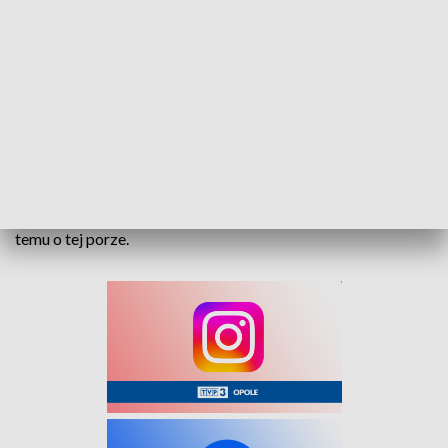
swojej wyprawie. Warto również trzymać się szlaków, unikać
wysokich traw oraz używać preparatów przeciwko
kleszczom.
Leśnicy apelują również, aby w terenach zalesionych nie
używać ognia, nie wypalać traw oraz nie pozostawiać
niedopałków. W lasach jest bardzo sucho. Wystarczy jedna
iskra, aby wzniecić pożar. Od początku roku odnotowano już
blisko 1800 pożarów lasów. To czterokrotnie więcej niż rok
temu o tej porze.