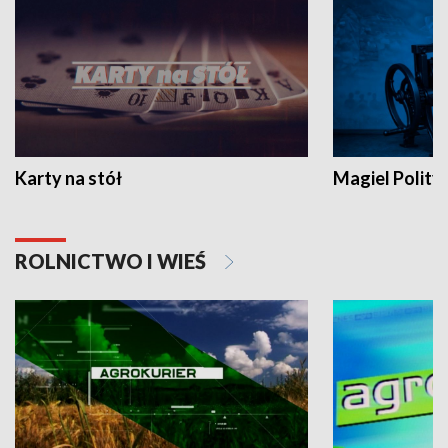
Karty na stół
Magiel Polity
ROLNICTWO I WIEŚ