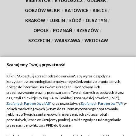
BIAŁYSTOK
/
BYDGOSZCZ
/
GDAŃSK
/
GORZÓW WLKP.
/
KATOWICE
/
KIELCE
/
KRAKÓW
/
LUBLIN
/
ŁÓDŹ
/
OLSZTYN
/
OPOLE
/
POZNAŃ
/
RZESZÓW
/
SZCZECIN
/
WARSZAWA
/
WROCŁAW
Szanujemy Twoją prywatność
Dołącz do nas:
Kliknij "Akceptuję i przechodzę do serwisu", aby wyrazić zgody na
korzystanie z technologii automatycznego śledzenia i zbierania danych,
TVP
dostęp do informacji na Twoim urządzeniu końcowym i ich
Abonament TVP
przechowywanie oraz na przetwarzanie Twoich danych osobowych przez
Regulamin TVP
nas, czyli Telewizję Polską S.A. w likwidacji (zwaną dalej również „TVP”),
Emisja w TVP
Zaufanych Partnerów z IAB*
oraz pozostałych
Zaufanych Partnerów TVP
, w
Polityka prywatności
celach marketingowych (w tym do zautomatyzowanego dopasowania
Centrum informacji TVP
Moje zgody
reklam do Twoich zainteresowań i mierzenia ich skuteczności) i
pozostałych, które wskazujemy poniżej, a także zgody na udostępnianie
Naziemna Telewizja Cyfrowa
Pomoc
przez nas identyfikatora PPID do Google.
Sklep TVP
Biuro reklamy