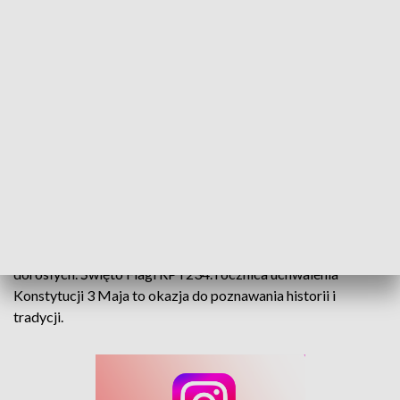
Obchody 2 i 3 maja. Historia, tradycja i wspólne świętowanie
Opole zaprasza do wspólnego świętowania 2 i 3 maja. Będą
oficjalne uroczystości, ale także atrakcje dla dzieci i
dorosłych. Święto Flagi RP i 234. rocznica uchwalenia
Konstytucji 3 Maja to okazja do poznawania historii i
tradycji.