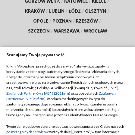
GORZÓW WLKP.
/
KATOWICE
/
KIELCE
/
KRAKÓW
/
LUBLIN
/
ŁÓDŹ
/
OLSZTYN
/
OPOLE
/
POZNAŃ
/
RZESZÓW
/
SZCZECIN
/
WARSZAWA
/
WROCŁAW
Szanujemy Twoją prywatność
Dołącz do nas:
Kliknij "Akceptuję i przechodzę do serwisu", aby wyrazić zgody na
korzystanie z technologii automatycznego śledzenia i zbierania danych,
TVP
dostęp do informacji na Twoim urządzeniu końcowym i ich
Abonament TVP
przechowywanie oraz na przetwarzanie Twoich danych osobowych przez
Regulamin TVP
nas, czyli Telewizję Polską S.A. w likwidacji (zwaną dalej również „TVP”),
Emisja w TVP
Zaufanych Partnerów z IAB* (1201 firm)
oraz pozostałych
Zaufanych
Polityka prywatności
Partnerów TVP (93 firm)
, w celach marketingowych (w tym do
Centrum informacji TVP
Moje zgody
zautomatyzowanego dopasowania reklam do Twoich zainteresowań i
mierzenia ich skuteczności) i pozostałych, które wskazujemy poniżej, a
Naziemna Telewizja Cyfrowa
Pomoc
także zgody na udostępnianie przez nas identyfikatora PPID do Google.
Sklep TVP
Biuro reklamy
Twoje dane osobowe zbierane podczas odwiedzania przez Ciebie naszych
Rada Programowa
poszczególnych serwisów
zwanych dalej „Portalem”, w tym informacje
Kontakt