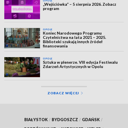
OPOLE
„Wejściówka” – 5 sierpnia 2026. Zobacz
program
OPOLE
Koniec Narodowego Programu
Czytelnictwa na lata 2021 – 2025.
Biblioteki szukają innych źródeł
finansowania
OPOLE
Sztuka w plenerze. VIII edycja Festiwalu
Zdarzeń Artystycznych w Opolu
ZOBACZ WIĘCEJ
BIAŁYSTOK
/
BYDGOSZCZ
/
GDAŃSK
/