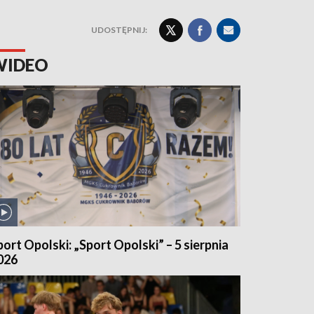
UDOSTĘPNIJ:
WIDEO
port Opolski: „Sport Opolski” – 5 sierpnia
026