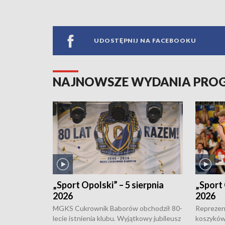
UDOSTĘPNIJ NA FACEBOOKU
NAJNOWSZE WYDANIA PR
„Sport Opolski” – 5 sierpnia
„Sport 
2026
2026
MGKS Cukrownik Baborów obchodził 80-
Reprezent
lecie istnienia klubu. Wyjątkowy jubileusz
koszyków