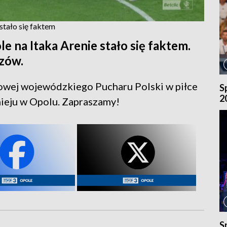
stało się faktem
 na Itaka Arenie stało się faktem.
szów.
owej wojewódzkiego Pucharu Polski w piłce
S
2
ieju w Opolu. Zapraszamy!
S