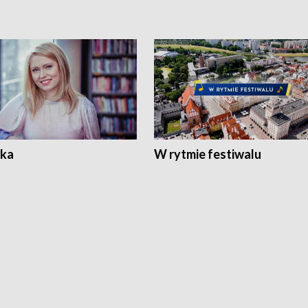
ka
W rytmie festiwalu