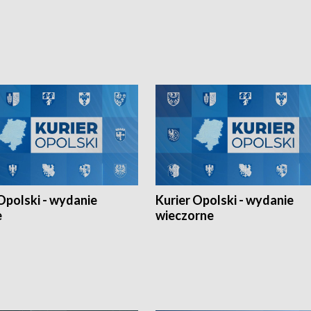
kiem z opolskiego AZS-u w
Narodów. W finale pokonali Amery
- wygrała dwa z trzech turniejów
po tie-breaku. W meczu nie zabrakł
Ligi Narodów. Rywalizacja
opolskich wątków.
ę w węgierskim Szolnok.
Opolski - wydanie
Kurier Opolski - wydanie
e
wieczorne