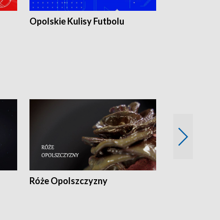
Opolskie Kulisy Futbolu
Złote chwile
sportu
Róże Opolszczyzny
Czas report