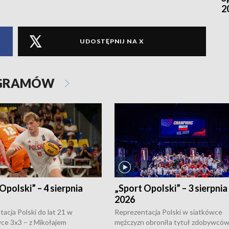
2
UDOSTĘPNIJ NA X
OGRAMÓW
Opolski” – 4 sierpnia
„Sport Opolski” – 3 sierpnia
2026
acja Polski do lat 21 w
Reprezentacja Polski w siatkówce
ce 3x3 – z Mikołajem
mężczyzn obroniła tytuł zdobywców 