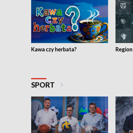
Kawa czy herbata?
Region
SPORT