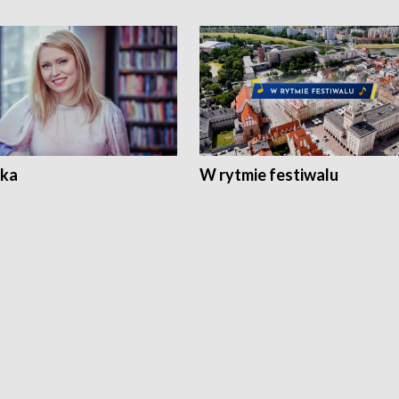
ka
W rytmie festiwalu