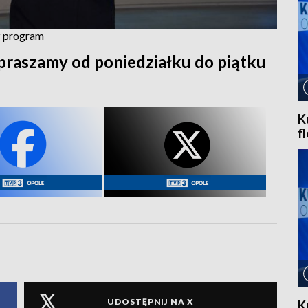
cz program
praszamy od poniedziałku do piątku
K
f
UDOSTĘPNIJ NA X
K