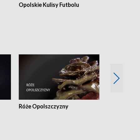
Opolskie Kulisy Futbolu
Złote chwile
sportu
Róże Opolszczyzny
Czas report