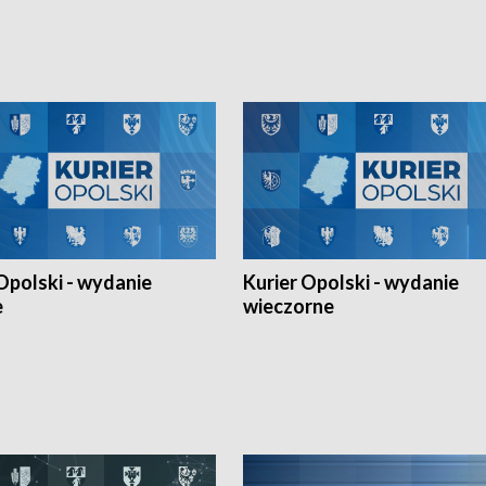
h Mistrzostw w siatkówce
w ramach Ligi Narodów. Rywalizacja
 amatorów w Opolu oraz o
odbyła się w węgierskim Szolnok.
lejarza Opole. Zapraszamy!
Opolski - wydanie
Kurier Opolski - wydanie
e
wieczorne