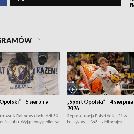
f
OGRAMÓW
Opolski” – 5 sierpnia
„Sport Opolski” – 4 sierpnia
2026
rownik Baborów obchodził 80-
Reprezentacja Polski do lat 21 w
nienia klubu. Wyjątkowy jubileusz
koszykówce 3x3 – z Mikołajem
 na sportowo. W programie
Kowalczykiem z opolskiego AZS-u 
 turnieju eliminacyjnym
składzie - wygrała dwa z trzech tur