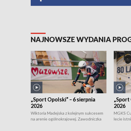
NAJNOWSZE WYDANIA PR
„Sport Opolski” – 6 sierpnia
„Sport 
2026
2026
Wiktoria Madejska z kolejnym sukcesem
MGKS Cuk
na arenie ogólnokrajowej. Zawodniczka
lecie ist
Klubu Kolarskiego Ziemia Brzeska
odbył się
została podwójna Mistrzynią Polski
również o