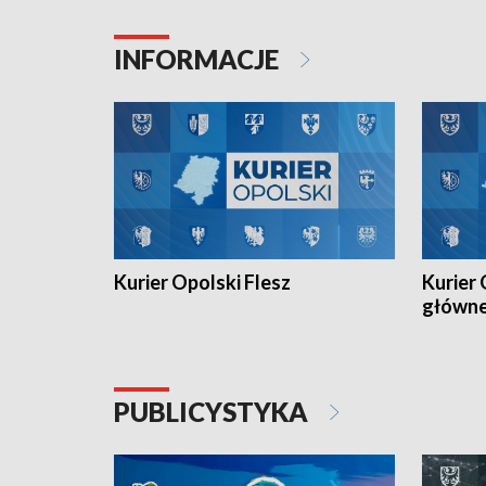
Juniorów Młodszych w kolarstwie
Otwartyc
torowym.
plażowej
INFORMACJE
meczu Ko
Kurier Opolski Flesz
Kurier 
główn
PUBLICYSTYKA