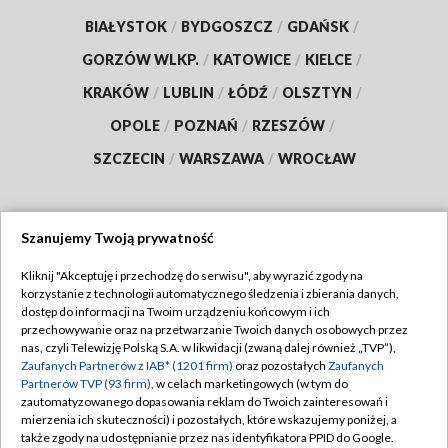
BIAŁYSTOK
/
BYDGOSZCZ
/
GDAŃSK
/
GORZÓW WLKP.
/
KATOWICE
/
KIELCE
/
KRAKÓW
/
LUBLIN
/
ŁÓDŹ
/
OLSZTYN
/
OPOLE
/
POZNAŃ
/
RZESZÓW
/
SZCZECIN
/
WARSZAWA
/
WROCŁAW
Szanujemy Twoją prywatność
Dołącz do nas:
Kliknij "Akceptuję i przechodzę do serwisu", aby wyrazić zgody na
korzystanie z technologii automatycznego śledzenia i zbierania danych,
TVP
dostęp do informacji na Twoim urządzeniu końcowym i ich
Abonament TVP
przechowywanie oraz na przetwarzanie Twoich danych osobowych przez
Regulamin TVP
nas, czyli Telewizję Polską S.A. w likwidacji (zwaną dalej również „TVP”),
Emisja w TVP
Zaufanych Partnerów z IAB* (1201 firm)
oraz pozostałych
Zaufanych
Polityka prywatności
Partnerów TVP (93 firm)
, w celach marketingowych (w tym do
Centrum informacji TVP
Moje zgody
zautomatyzowanego dopasowania reklam do Twoich zainteresowań i
mierzenia ich skuteczności) i pozostałych, które wskazujemy poniżej, a
Naziemna Telewizja Cyfrowa
Pomoc
także zgody na udostępnianie przez nas identyfikatora PPID do Google.