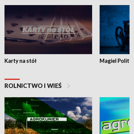
Karty na stół
Magiel Polity
ROLNICTWO I WIEŚ