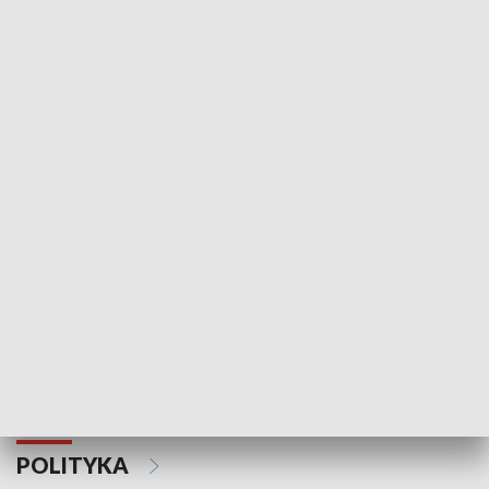
Wejściówka
Zakładka
MNIEJSZOŚCI
Schlesien Journal
POLITYKA