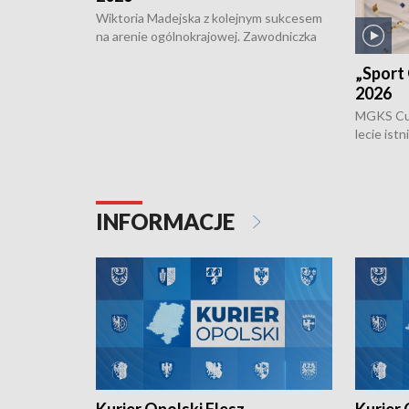
Wiktoria Madejska z kolejnym sukcesem
na arenie ogólnokrajowej. Zawodniczka
Klubu Kolarskiego Ziemia Brzeska
„Sport 
została podwójna Mistrzynią Polski
Juniorów Młodszych w kolarstwie
2026
torowym.
MGKS Cuk
lecie ist
odbył się
również o
Otwartyc
plażowej
INFORMACJE
meczu Ko