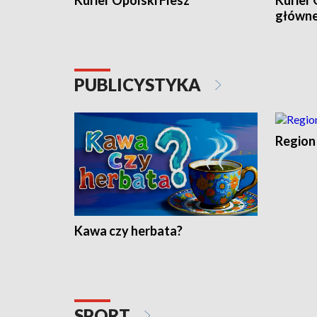
Kurier Opolski Flesz
Kurier 
główn
PUBLICYSTYKA
Region
Kawa czy herbata?
SPORT