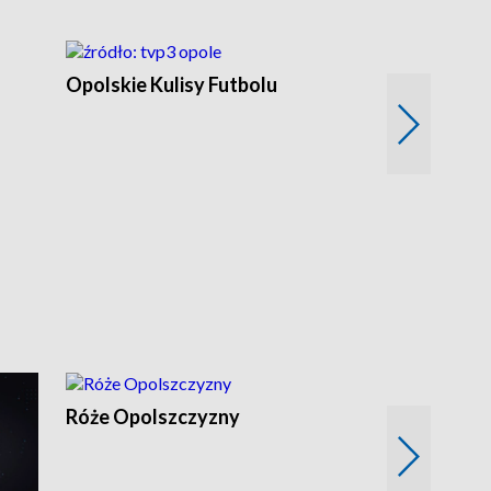
Opolskie Kulisy Futbolu
Złote chwile
sportu
Róże Opolszczyzny
Czas report