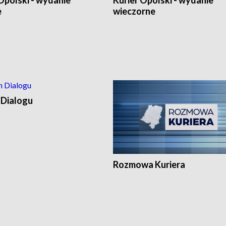
Opolski - wydanie
Kurier Opolski - wydanie
e
wieczorne
 Dialogu
Rozmowa Kuriera