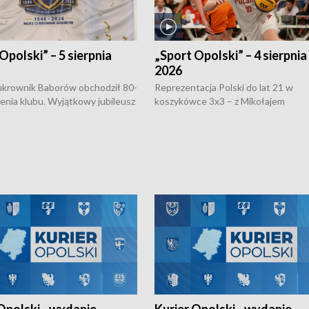
Opolski” – 5 sierpnia
„Sport Opolski” – 4 sierpnia
2026
rownik Baborów obchodził 80-
Reprezentacja Polski do lat 21 w
nienia klubu. Wyjątkowy jubileusz
koszykówce 3x3 – z Mikołajem
 na sportowo. W programie
Kowalczykiem z opolskiego AZS-u 
 turnieju eliminacyjnym
składzie - wygrała dwa z trzech tur
h Mistrzostw w siatkówce
w ramach Ligi Narodów. Rywalizacja
 amatorów w Opolu oraz o
odbyła się w węgierskim Szolnok.
lejarza Opole. Zapraszamy!