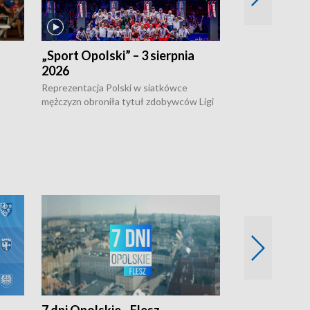
„Sport Opolski” – 3 sierpnia
„Sport Opolsk
2026
Reprezentacja P
mężczyzn w półfi
Reprezentacja Polski w siatkówce
meczu ćwierćfin
mężczyzn obroniła tytuł zdobywców Ligi
Biało-Czerwoni p
w
Narodów. W finale pokonali Amerykanów
Ningbo Ukraińcó
niejów
po tie-breaku. W meczu nie zabrakło
opolskich wątków.