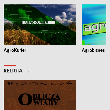
AgroKurier
Agrobiznes
RELIGIA