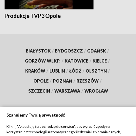
Produkcje TVP3 Opole
BIAŁYSTOK
/
BYDGOSZCZ
/
GDAŃSK
/
GORZÓW WLKP.
/
KATOWICE
/
KIELCE
/
KRAKÓW
/
LUBLIN
/
ŁÓDŹ
/
OLSZTYN
/
OPOLE
/
POZNAŃ
/
RZESZÓW
/
SZCZECIN
/
WARSZAWA
/
WROCŁAW
Szanujemy Twoją prywatność
Dołącz do nas:
Kliknij "Akceptuję i przechodzę do serwisu", aby wyrazić zgody na
korzystanie z technologii automatycznego śledzenia i zbierania danych,
TVP