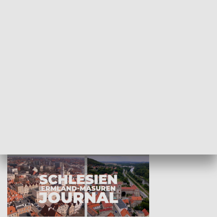
Wejściówka
Zakładka
MNIEJSZOŚCI