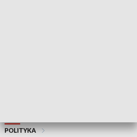
Wejściówka
Zakładka
MNIEJSZOŚCI
Schlesien Journal
POLITYKA