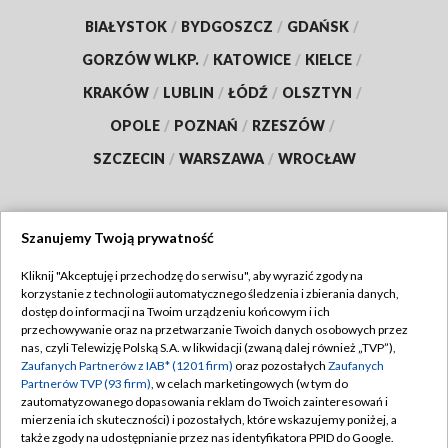
BIAŁYSTOK
/
BYDGOSZCZ
/
GDAŃSK
/
GORZÓW WLKP.
/
KATOWICE
/
KIELCE
/
KRAKÓW
/
LUBLIN
/
ŁÓDŹ
/
OLSZTYN
/
OPOLE
/
POZNAŃ
/
RZESZÓW
/
SZCZECIN
/
WARSZAWA
/
WROCŁAW
Szanujemy Twoją prywatność
Dołącz do nas:
Kliknij "Akceptuję i przechodzę do serwisu", aby wyrazić zgody na
korzystanie z technologii automatycznego śledzenia i zbierania danych,
TVP
dostęp do informacji na Twoim urządzeniu końcowym i ich
Abonament TVP
przechowywanie oraz na przetwarzanie Twoich danych osobowych przez
Regulamin TVP
nas, czyli Telewizję Polską S.A. w likwidacji (zwaną dalej również „TVP”),
Emisja w TVP
Zaufanych Partnerów z IAB* (1201 firm)
oraz pozostałych
Zaufanych
Polityka prywatności
Partnerów TVP (93 firm)
, w celach marketingowych (w tym do
Centrum informacji TVP
Moje zgody
zautomatyzowanego dopasowania reklam do Twoich zainteresowań i
mierzenia ich skuteczności) i pozostałych, które wskazujemy poniżej, a
Naziemna Telewizja Cyfrowa
Pomoc
także zgody na udostępnianie przez nas identyfikatora PPID do Google.