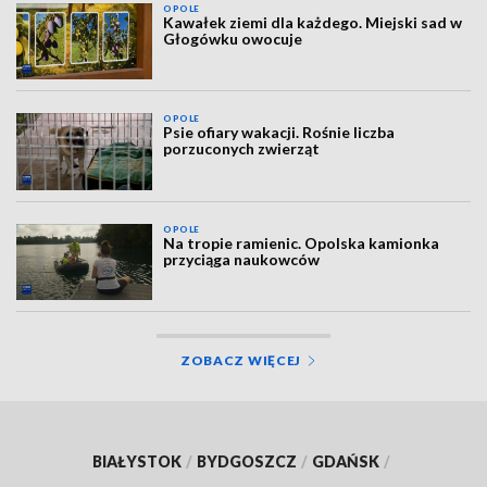
OPOLE
Kawałek ziemi dla każdego. Miejski sad w
Głogówku owocuje
OPOLE
Psie ofiary wakacji. Rośnie liczba
porzuconych zwierząt
OPOLE
Na tropie ramienic. Opolska kamionka
przyciąga naukowców
ZOBACZ WIĘCEJ
BIAŁYSTOK
/
BYDGOSZCZ
/
GDAŃSK
/