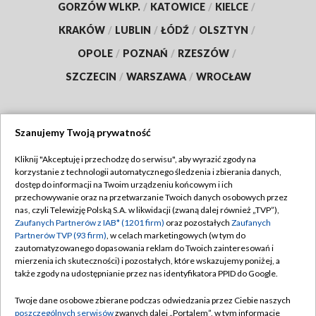
GORZÓW WLKP.
/
KATOWICE
/
KIELCE
/
KRAKÓW
/
LUBLIN
/
ŁÓDŹ
/
OLSZTYN
/
OPOLE
/
POZNAŃ
/
RZESZÓW
/
SZCZECIN
/
WARSZAWA
/
WROCŁAW
Szanujemy Twoją prywatność
Dołącz do nas:
Kliknij "Akceptuję i przechodzę do serwisu", aby wyrazić zgody na
korzystanie z technologii automatycznego śledzenia i zbierania danych,
TVP
dostęp do informacji na Twoim urządzeniu końcowym i ich
Abonament TVP
przechowywanie oraz na przetwarzanie Twoich danych osobowych przez
Regulamin TVP
nas, czyli Telewizję Polską S.A. w likwidacji (zwaną dalej również „TVP”),
Emisja w TVP
Zaufanych Partnerów z IAB* (1201 firm)
oraz pozostałych
Zaufanych
Polityka prywatności
Partnerów TVP (93 firm)
, w celach marketingowych (w tym do
Centrum informacji TVP
Moje zgody
zautomatyzowanego dopasowania reklam do Twoich zainteresowań i
mierzenia ich skuteczności) i pozostałych, które wskazujemy poniżej, a
Naziemna Telewizja Cyfrowa
Pomoc
także zgody na udostępnianie przez nas identyfikatora PPID do Google.
Sklep TVP
Biuro reklamy
Twoje dane osobowe zbierane podczas odwiedzania przez Ciebie naszych
Rada Programowa
poszczególnych serwisów
zwanych dalej „Portalem”, w tym informacje
Kontakt