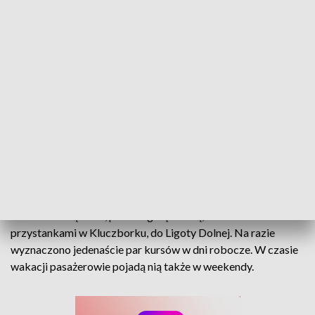
Dwa tygodnie nowej linii autobusowej w gminie Kluczbork. Testy trwają
Teraz wozi głównie pracowników strefy ekonomicznej w
Ligocie Dolnej, ale korzystają z niej także uczniowie. Trasa
wiedzie od Bąkowa, przez Ligotę Górną, z wieloma
przystankami w Kluczborku, do Ligoty Dolnej. Na razie
wyznaczono jedenaście par kursów w dni robocze. W czasie
wakacji pasażerowie pojadą nią także w weekendy.