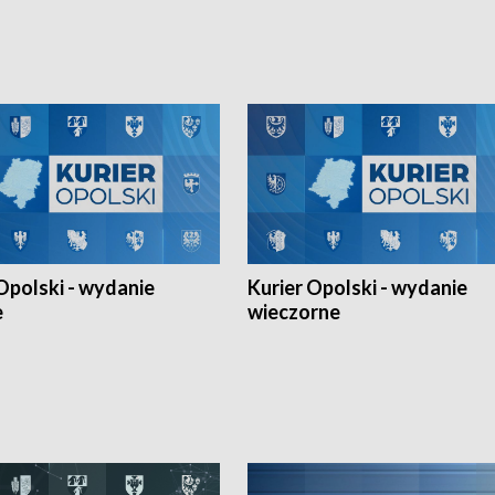
h Mistrzostw w siatkówce
w ramach Ligi Narodów. Rywalizacja
 amatorów w Opolu oraz o
odbyła się w węgierskim Szolnok.
lejarza Opole. Zapraszamy!
Opolski - wydanie
Kurier Opolski - wydanie
e
wieczorne