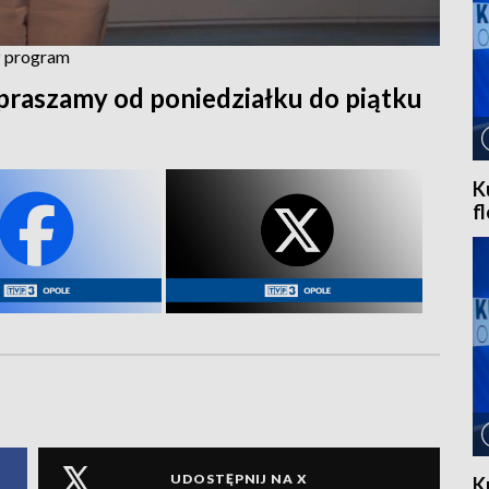
cz program
praszamy od poniedziałku do piątku
K
f
UDOSTĘPNIJ NA X
K