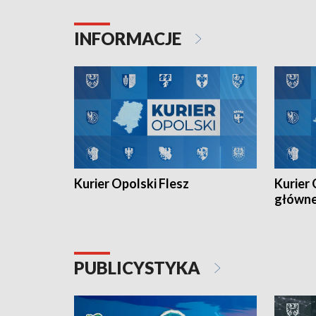
Juniorów Młodszych w kolarstwie
Otwartyc
torowym.
plażowej
INFORMACJE
meczu Ko
Kurier Opolski Flesz
Kurier 
główn
PUBLICYSTYKA