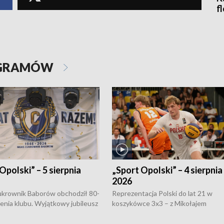
f
OGRAMÓW
Opolski” – 5 sierpnia
„Sport Opolski” – 4 sierpnia
2026
rownik Baborów obchodził 80-
Reprezentacja Polski do lat 21 w
nienia klubu. Wyjątkowy jubileusz
koszykówce 3x3 – z Mikołajem
 na sportowo. W programie
Kowalczykiem z opolskiego AZS-u 
 turnieju eliminacyjnym
składzie - wygrała dwa z trzech tur