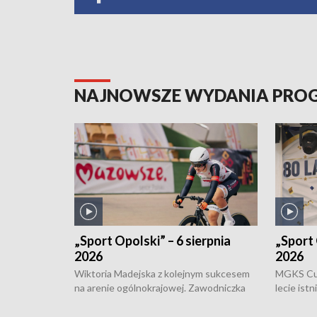
NAJNOWSZE WYDANIA PR
„Sport Opolski” – 6 sierpnia
„Sport 
2026
2026
Wiktoria Madejska z kolejnym sukcesem
MGKS Cuk
na arenie ogólnokrajowej. Zawodniczka
lecie ist
Klubu Kolarskiego Ziemia Brzeska
odbył się
została podwójna Mistrzynią Polski
również o