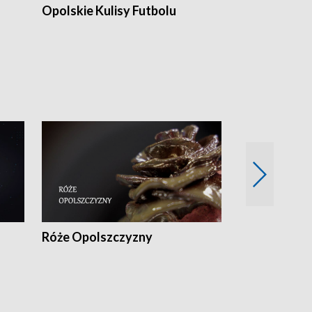
Opolskie Kulisy Futbolu
Złote chwile
sportu
Róże Opolszczyzny
Czas report