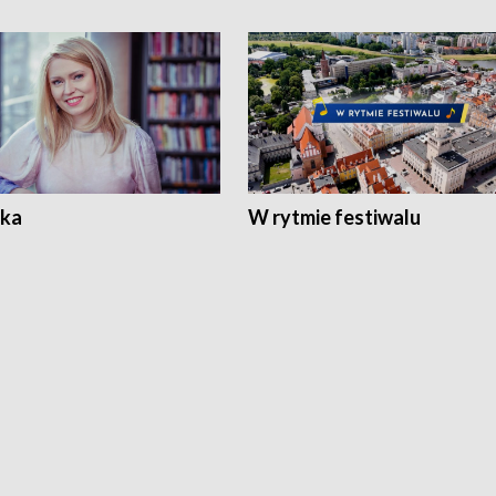
ka
W rytmie festiwalu