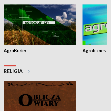
AgroKurier
Agrobiznes
RELIGIA