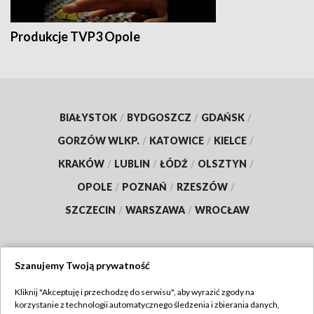
Produkcje TVP3 Opole
BIAŁYSTOK
/
BYDGOSZCZ
/
GDAŃSK
/
GORZÓW WLKP.
/
KATOWICE
/
KIELCE
/
KRAKÓW
/
LUBLIN
/
ŁÓDŹ
/
OLSZTYN
/
OPOLE
/
POZNAŃ
/
RZESZÓW
/
SZCZECIN
/
WARSZAWA
/
WROCŁAW
Szanujemy Twoją prywatność
Dołącz do nas:
Kliknij "Akceptuję i przechodzę do serwisu", aby wyrazić zgody na
korzystanie z technologii automatycznego śledzenia i zbierania danych,
TVP