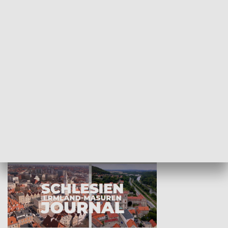
Wejściówka
Zakładka
MNIEJSZOŚCI