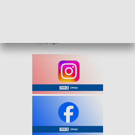
osobowej Hondy, zostali zabrani do szpitala Powiatowego w
Nysie.
Na miejsce zadysponowano zastępy straży pożarnej z JRG
Nysa, OSP Kubice, OSP Włodary, policję oraz zespoły
ratownictwa medycznego.