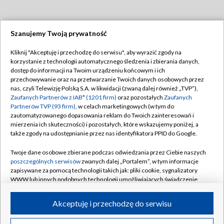
Szanujemy Twoją prywatność
Dołącz do nas:
Kliknij "Akceptuję i przechodzę do serwisu", aby wyrazić zgody na
korzystanie z technologii automatycznego śledzenia i zbierania danych,
TVP
dostęp do informacji na Twoim urządzeniu końcowym i ich
Abonament TVP
przechowywanie oraz na przetwarzanie Twoich danych osobowych przez
Regulamin TVP
nas, czyli Telewizję Polską S.A. w likwidacji (zwaną dalej również „TVP”),
Emisja w TVP
Zaufanych Partnerów z IAB* (1201 firm)
oraz pozostałych
Zaufanych
Polityka prywatności
Partnerów TVP (93 firm)
, w celach marketingowych (w tym do
Centrum informacji TVP
Moje zgody
zautomatyzowanego dopasowania reklam do Twoich zainteresowań i
mierzenia ich skuteczności) i pozostałych, które wskazujemy poniżej, a
Naziemna Telewizja Cyfrowa
Pomoc
także zgody na udostępnianie przez nas identyfikatora PPID do Google.
Sklep TVP
Biuro reklamy
Twoje dane osobowe zbierane podczas odwiedzania przez Ciebie naszych
Rada Programowa
poszczególnych serwisów
zwanych dalej „Portalem”, w tym informacje
Kontakt
zapisywane za pomocą technologii takich jak: pliki cookie, sygnalizatory
System NOS
WWW lub innych podobnych technologii umożliwiających świadczenie
dopasowanych i bezpiecznych usług, personalizację treści oraz reklam,
Informacje o nadawcy
Kanały
udostępnianie funkcji mediów społecznościowych oraz analizowanie
Akceptuję i przechodzę do serwisu
ruchu w Internecie.
Program dla prasy
©2026 Telewizja Polska S.A. w likwidacji
Biuro Reklamy