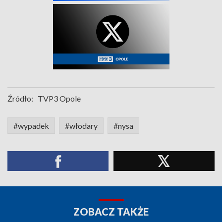
Źródło:
TVP3 Opole
#wypadek
#włodary
#nysa
ZOBACZ TAKŻE