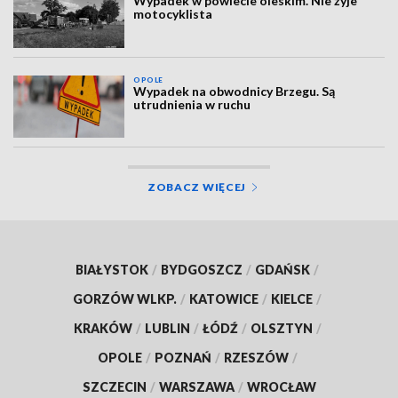
Wypadek w powiecie oleskim. Nie żyje
motocyklista
OPOLE
Wypadek na obwodnicy Brzegu. Są
utrudnienia w ruchu
ZOBACZ WIĘCEJ
BIAŁYSTOK
/
BYDGOSZCZ
/
GDAŃSK
/
GORZÓW WLKP.
/
KATOWICE
/
KIELCE
/
KRAKÓW
/
LUBLIN
/
ŁÓDŹ
/
OLSZTYN
/
OPOLE
/
POZNAŃ
/
RZESZÓW
/
SZCZECIN
/
WARSZAWA
/
WROCŁAW