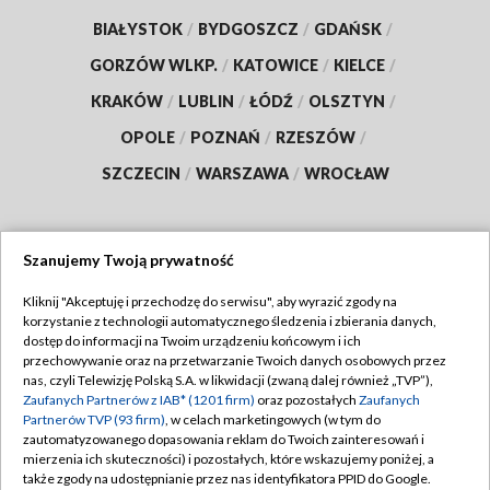
BIAŁYSTOK
/
BYDGOSZCZ
/
GDAŃSK
/
GORZÓW WLKP.
/
KATOWICE
/
KIELCE
/
KRAKÓW
/
LUBLIN
/
ŁÓDŹ
/
OLSZTYN
/
OPOLE
/
POZNAŃ
/
RZESZÓW
/
SZCZECIN
/
WARSZAWA
/
WROCŁAW
Szanujemy Twoją prywatność
Dołącz do nas:
Kliknij "Akceptuję i przechodzę do serwisu", aby wyrazić zgody na
korzystanie z technologii automatycznego śledzenia i zbierania danych,
TVP
dostęp do informacji na Twoim urządzeniu końcowym i ich
Abonament TVP
przechowywanie oraz na przetwarzanie Twoich danych osobowych przez
Regulamin TVP
nas, czyli Telewizję Polską S.A. w likwidacji (zwaną dalej również „TVP”),
Emisja w TVP
Zaufanych Partnerów z IAB* (1201 firm)
oraz pozostałych
Zaufanych
Polityka prywatności
Partnerów TVP (93 firm)
, w celach marketingowych (w tym do
Centrum informacji TVP
Moje zgody
zautomatyzowanego dopasowania reklam do Twoich zainteresowań i
mierzenia ich skuteczności) i pozostałych, które wskazujemy poniżej, a
Naziemna Telewizja Cyfrowa
Pomoc
także zgody na udostępnianie przez nas identyfikatora PPID do Google.