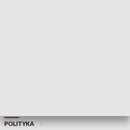
Wejściówka
Zakładka
MNIEJSZOŚCI
Schlesien Journal
POLITYKA