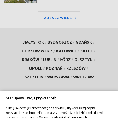
ZOBACZ WIĘCEJ
BIAŁYSTOK
/
BYDGOSZCZ
/
GDAŃSK
/
GORZÓW WLKP.
/
KATOWICE
/
KIELCE
/
KRAKÓW
/
LUBLIN
/
ŁÓDŹ
/
OLSZTYN
/
OPOLE
/
POZNAŃ
/
RZESZÓW
/
SZCZECIN
/
WARSZAWA
/
WROCŁAW
Szanujemy Twoją prywatność
Dołącz do nas:
Kliknij "Akceptuję i przechodzę do serwisu", aby wyrazić zgody na
korzystanie z technologii automatycznego śledzenia i zbierania danych,
TVP
dostęp do informacji na Twoim urządzeniu końcowym i ich