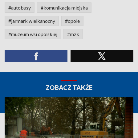
#autobusy
#komunikacja miejska
#jarmark wielkanocny
#opole
#muzeum wsi opolskiej
#mzk
ZOBACZ TAKŻE