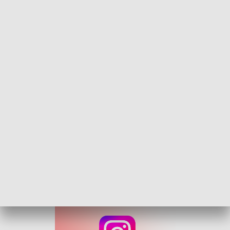
Zaplanowano po siedem dodatkowych
kursów w każdą stronę. Pierwszy
dodatkowy kurs w stronę Muzeum Wsi
Opolskiej rozpocznie się o godzinie 10:17
(kolejne: 11:17, 12:17, 13:17, 14:17, 15:17,
16:17). Autobus z pętli w Bierkowicach
odjeżdżać będzie również co godzinę,
począwszy od 10:51 (kolejne: 11:51,
12:51,13:51, 14:51, 15:51, 16:51).
-informuje Ewelina Laxy, rzecznik prasowy
opolskiego MZK
Jarmark Wielkanocny odbędzie się po raz 48. w Muzeum
Wsi Opolskiej w najbliższą niedzielę, 13 kwietnia. Impreza
potrwa od 10:00 do 17:00.