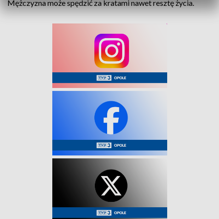
Mężczyzna może spędzić za kratami nawet resztę życia.