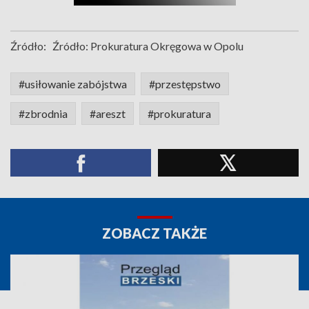
Źródło:
Źródło: Prokuratura Okręgowa w Opolu
#usiłowanie zabójstwa
#przestępstwo
#zbrodnia
#areszt
#prokuratura
ZOBACZ TAKŻE