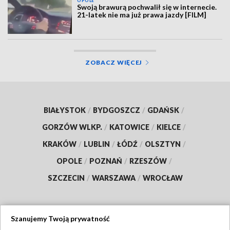
OPOLE
Swoją brawurą pochwalił się w internecie.
21-latek nie ma już prawa jazdy [FILM]
ZOBACZ WIĘCEJ
BIAŁYSTOK
/
BYDGOSZCZ
/
GDAŃSK
/
GORZÓW WLKP.
/
KATOWICE
/
KIELCE
/
KRAKÓW
/
LUBLIN
/
ŁÓDŹ
/
OLSZTYN
/
OPOLE
/
POZNAŃ
/
RZESZÓW
/
SZCZECIN
/
WARSZAWA
/
WROCŁAW
Szanujemy Twoją prywatność
Dołącz do nas: