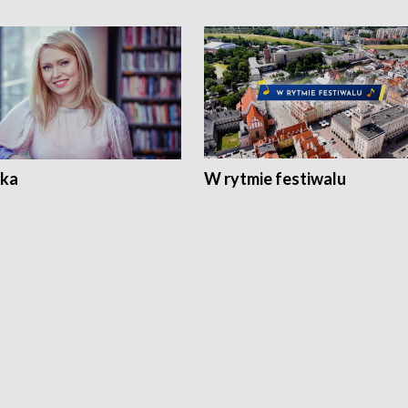
ka
W rytmie festiwalu