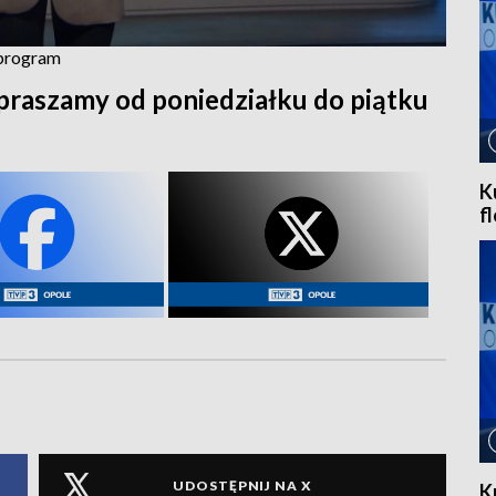
 program
praszamy od poniedziałku do piątku
K
f
UDOSTĘPNIJ NA X
K