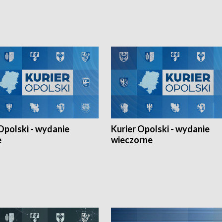
h Mistrzostw w siatkówce
w ramach Ligi Narodów. Rywalizacja
 amatorów w Opolu oraz o
odbyła się w węgierskim Szolnok.
lejarza Opole. Zapraszamy!
Opolski - wydanie
Kurier Opolski - wydanie
e
wieczorne