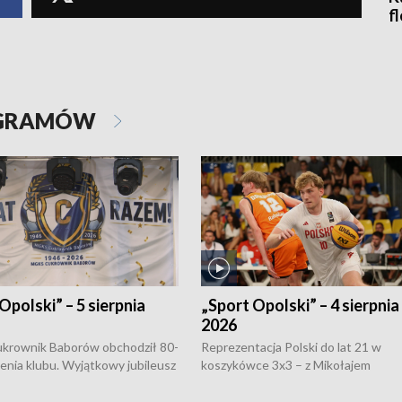
f
OGRAMÓW
Opolski” – 5 sierpnia
„Sport Opolski” – 4 sierpnia
2026
rownik Baborów obchodził 80-
Reprezentacja Polski do lat 21 w
nienia klubu. Wyjątkowy jubileusz
koszykówce 3x3 – z Mikołajem
 na sportowo. W programie
Kowalczykiem z opolskiego AZS-u 
 turnieju eliminacyjnym
składzie - wygrała dwa z trzech tur