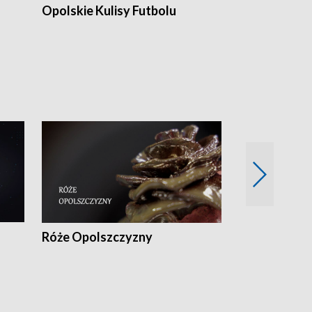
Opolskie Kulisy Futbolu
Złote chwile
sportu
Róże Opolszczyzny
Czas report