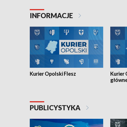
Juniorów Młodszych w kolarstwie
Otwartyc
torowym.
plażowej
INFORMACJE
meczu Ko
Kurier Opolski Flesz
Kurier 
główn
PUBLICYSTYKA