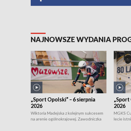
NAJNOWSZE WYDANIA PR
„Sport Opolski” – 6 sierpnia
„Sport 
2026
2026
Wiktoria Madejska z kolejnym sukcesem
MGKS Cuk
na arenie ogólnokrajowej. Zawodniczka
lecie ist
Klubu Kolarskiego Ziemia Brzeska
odbył się
została podwójna Mistrzynią Polski
również o