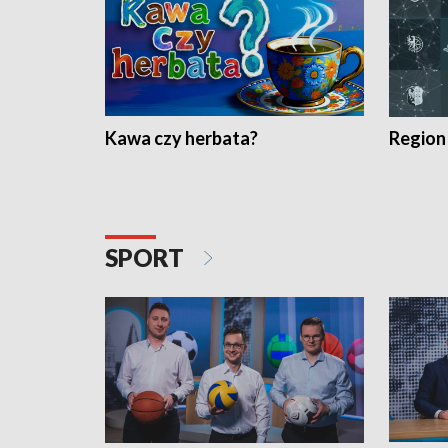
Kawa czy herbata?
Region
SPORT