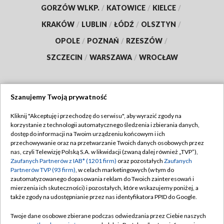
GORZÓW WLKP.
/
KATOWICE
/
KIELCE
/
KRAKÓW
/
LUBLIN
/
ŁÓDŹ
/
OLSZTYN
/
OPOLE
/
POZNAŃ
/
RZESZÓW
/
SZCZECIN
/
WARSZAWA
/
WROCŁAW
Szanujemy Twoją prywatność
Dołącz do nas:
Kliknij "Akceptuję i przechodzę do serwisu", aby wyrazić zgody na
korzystanie z technologii automatycznego śledzenia i zbierania danych,
TVP
dostęp do informacji na Twoim urządzeniu końcowym i ich
Abonament TVP
przechowywanie oraz na przetwarzanie Twoich danych osobowych przez
Regulamin TVP
nas, czyli Telewizję Polską S.A. w likwidacji (zwaną dalej również „TVP”),
Emisja w TVP
Zaufanych Partnerów z IAB* (1201 firm)
oraz pozostałych
Zaufanych
Polityka prywatności
Partnerów TVP (93 firm)
, w celach marketingowych (w tym do
Centrum informacji TVP
Moje zgody
zautomatyzowanego dopasowania reklam do Twoich zainteresowań i
mierzenia ich skuteczności) i pozostałych, które wskazujemy poniżej, a
Naziemna Telewizja Cyfrowa
Pomoc
także zgody na udostępnianie przez nas identyfikatora PPID do Google.
Sklep TVP
Biuro reklamy
Twoje dane osobowe zbierane podczas odwiedzania przez Ciebie naszych
Rada Programowa